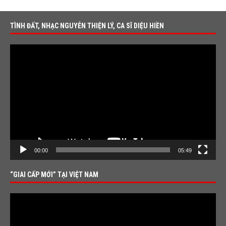
TÌNH ĐẤT, NHẠC NGUYỄN THIỆN LÝ, CA SĨ DIỆU HIỀN
Video
Player
00:00
05:49
“GIAI CẤP MỚI” TẠI VIỆT NAM
Video
Player