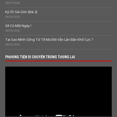
08/07/2026
Ký Ức Sài Gòn (Bài 2)
08/05/2026
Sẽ Có Một Ngày !
08/05/2026
Tại Sao Mình Sống Tử Tế Mà Đời Vẫn Lận Đận Khổ Cực ?
08/05/2026
PHƯƠNG TIỆN DI CHUYỂN TRONG TƯƠNG LAI
Video
Player