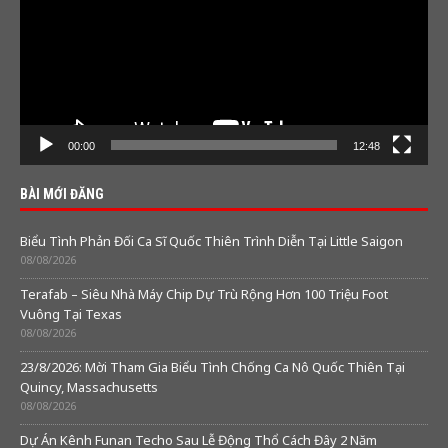
00:00
12:48
BÀI MỚI ĐĂNG
Biểu Tình Phản Đối Ca Sĩ Quốc Thiên Trình Diễn Tại Little Saigon
08/08/2026
Terafab – Siêu Nhà Máy Chip Dự Trù Rộng Hơn 100 Triệu Foot
Vuông Tại Texas
08/08/2026
23/8/2026: Mời Tham Gia Biểu Tình Chống Ca Nô Quốc Thiên Tại
Quincy, Massachusetts
08/08/2026
Dự Án Kênh Funan Techo Sau Lễ Động Thổ Cách Đây 2 Năm