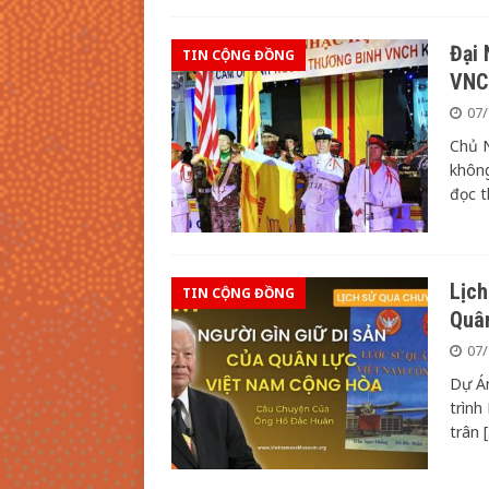
Đại 
TIN CỘNG ĐỒNG
VNC
07/
Chủ N
không
đọc 
Lịch
TIN CỘNG ĐỒNG
Quâ
07/
Dự Á
trình
trân