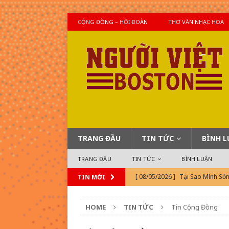
CỘNG ĐỒNG – HỘI ĐOÀN
THƠ VĂN NHẠC HỌA
TRANG ĐẦU
TIN TỨC
BÌNH 
TRANG ĐẦU
TIN TỨC
BÌNH LUẬN
[ 08/05/2026 ]
Tại Sao Mình Số
TIN MỚI
[ 08/04/2026 ]
Khi TonTon Mỹ 
HOME
TIN TỨC
Tin Cộng Đồng
[ 08/04/2026 ]
Tin Thế Giới Hô
[ 08/05/2026 ]
Ký Ức Sài Gòn (Bà