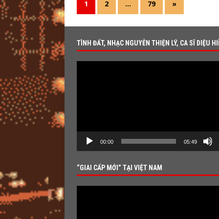
1
2
…
79
»
TÌNH ĐẤT, NHẠC NGUYỄN THIỆN LÝ, CA SĨ DIỆU H
Video
Player
00:00
05:49
“GIAI CẤP MỚI” TẠI VIỆT NAM
Video
Player