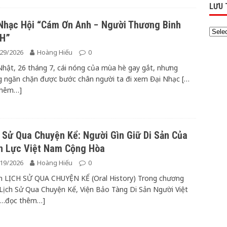
LƯU 
Nhạc Hội “Cám Ơn Anh − Người Thương Binh
H”
29/2026
Hoàng Hiếu
0
hật, 26 tháng 7, cái nóng của mùa hè gay gắt, nhưng
 ngăn chặn được bước chân người ta đi xem Đại Nhạc
[…
thêm…]
 Sử Qua Chuyện Kể: Người Gìn Giữ Di Sản Của
n Lực Việt Nam Cộng Hòa
19/2026
Hoàng Hiếu
0
n LỊCH SỬ QUA CHUYỆN KỂ (Oral History) Trong chương
 Lịch Sử Qua Chuyện Kể, Viện Bảo Tàng Di Sản Người Việt
[…đọc thêm…]