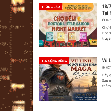
18/7
THÔNG BÁO
Tại 
07/
Chợ Đ
Bosto
truy
Vũ 
TIN CỘNG ĐỒNG
07/
Bây g
Sáu 
thêm