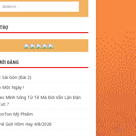
 TRỢ
MỚI ĐĂNG
 Sài Gòn (Bài 2)
ó Một Ngày !
Sao Mình Sống Tử Tế Mà Đời Vẫn Lận Đận
Cực ?
TonTon Mỹ Phiếm
Thế Giới Hôm Hay 4/8/2026