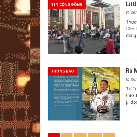
Litt
TIN CỘNG ĐỒNG
06/
Thươn
tâm t
đồng 
Ra M
THÔNG BÁO
06/
Tự T
Cao T
[…đọ