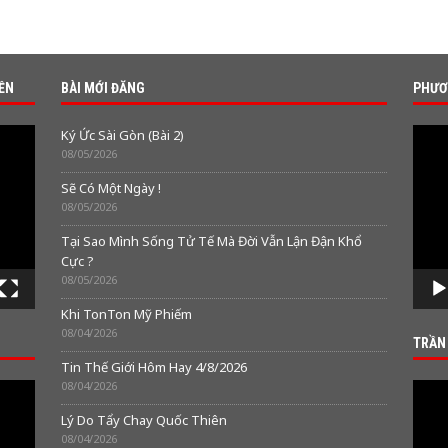
IỀN
BÀI MỚI ĐĂNG
PHƯƠ
Video
Ký Ức Sài Gòn (Bài 2)
Playe
08/05/2026
Sẽ Có Một Ngày !
08/05/2026
Tại Sao Mình Sống Tử Tế Mà Đời Vẫn Lận Đận Khổ
Cực ?
08/05/2026
Khi TonTon Mỹ Phiếm
08/04/2026
TRẦN
Tin Thế Giới Hôm Hay 4/8/2026
08/04/2026
Video
Playe
Lý Do Tẩy Chay Quốc Thiên
08/04/2026