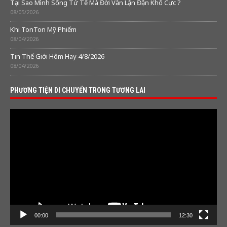
Tại Sao Mình Sống Tử Tế Mà Đời Vẫn Lận Đận Khổ Cực ?
08/05/2026
Khi TonTon Mỹ Phiếm
08/04/2026
Tin Thế Giới Hôm Hay 4/8/2026
08/04/2026
PHƯƠNG TIỆN DI CHUYỂN TRONG TƯƠNG LAI
Video
Player
00:00
12:30