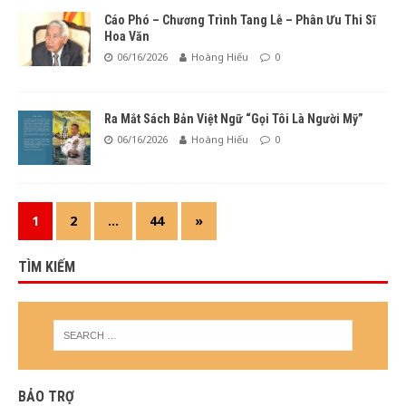
Cáo Phó – Chương Trình Tang Lễ – Phân Ưu Thi Sĩ
Hoa Văn
06/16/2026
Hoàng Hiếu
0
Ra Mắt Sách Bản Việt Ngữ “Gọi Tôi Là Người Mỹ”
06/16/2026
Hoàng Hiếu
0
1
2
…
44
»
TÌM KIẾM
BẢO TRỢ