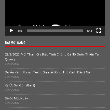
00:00
12:48
BÀI MỚI ĐĂNG
23/8/2026: Mời Tham Gia Biểu Tình Chống Ca Nô Quốc Thiên Tại
Quincy
08/08/2026
Dự Án Kênh Funan Techo Sau Lễ Động Thổ Cách Đây 2 Năm
08/07/2026
Ký Ức Sài Gòn (Bài 2)
08/05/2026
Sẽ Có Một Ngày !
08/05/2026