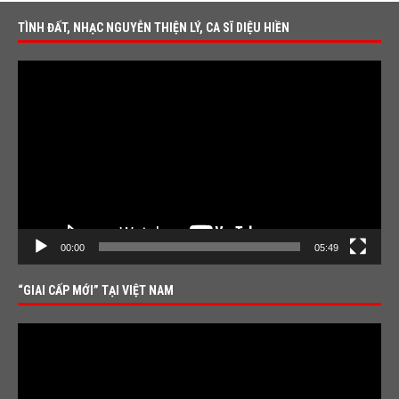
TÌNH ĐẤT, NHẠC NGUYỄN THIỆN LÝ, CA SĨ DIỆU HIỀN
Video
Player
00:00
05:49
“GIAI CẤP MỚI” TẠI VIỆT NAM
Video
Player