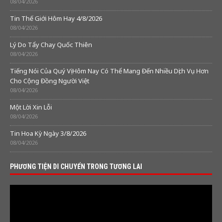
08/04/2026
Tin Thế Giới Hôm Hay 4/8/2026
08/04/2026
Lý Do Tẩy Chay Quốc Thiên
08/04/2026
Tiếng Nói Của Quý Vị Hôm Nay Có Thể Mang Đến Nhiều Dịch Vụ Hơn
Cho Cộng Đồng Người Việt
08/04/2026
Một Lời Xin Lỗi
08/04/2026
Tin Hoa Kỳ Ngày 3/8/2026
08/04/2026
PHƯƠNG TIỆN DI CHUYỂN TRONG TƯƠNG LAI
Video
Player