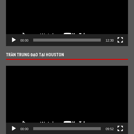
00:00
12:30
TRẦN TRUNG ĐẠO TẠI HOUSTON
Video
Player
00:00
09:52