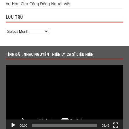
Vụ Hơn Cho Cộng Đồng Người Việt
LƯU TRỮ
TÌNH ĐẤT, NHẠC NGUYỄN THIỆN LÝ, CA SĨ DIỆU HIỀN
Video
Player
00:00
05:49