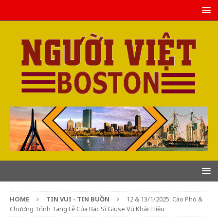
HOME
TIN VUI - TIN BUỒN
12 & 13/1/2025: Cáo Phó &
Chương Trình Tang Lễ Của Bác Sĩ Giuse Vũ Khắc Hiệu