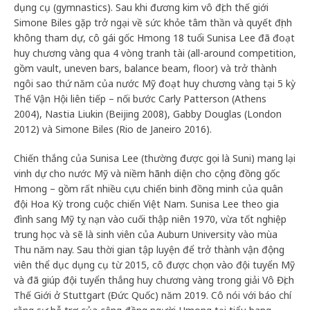
dụng cụ (gymnastics). Sau khi đương kim vô địch thế giới
Simone Biles gặp trở ngại về sức khỏe tâm thần và quyết định
không tham dự, cô gái gốc Hmong 18 tuổi Sunisa Lee đã đoạt
huy chương vàng qua 4 vòng tranh tài (all-around competition,
gồm vault, uneven bars, balance beam, floor) và trở thành
ngôi sao thứ năm của nước Mỹ đoạt huy chương vàng tại 5 kỳ
Thế Vận Hội liên tiếp – nối bước Carly Patterson (Athens
2004), Nastia Liukin (Beijing 2008), Gabby Douglas (London
2012) và Simone Biles (Rio de Janeiro 2016).
Chiến thắng của Sunisa Lee (thường được gọi là Suni) mang lại
vinh dự cho nước Mỹ và niềm hãnh diện cho cộng đồng gốc
Hmong – gồm rất nhiều cựu chiến binh đồng minh của quân
đội Hoa Kỳ trong cuộc chiến Việt Nam. Sunisa Lee theo gia
đình sang Mỹ tỵ nạn vào cuối thập niên 1970, vừa tốt nghiệp
trung học và sẽ là sinh viên của Auburn University vào mùa
Thu năm nay. Sau thời gian tập luyện để trở thành vận động
viên thể dục dụng cụ từ 2015, cô được chọn vào đội tuyển Mỹ
và đã giúp đội tuyển thắng huy chương vàng trong giải Vô Địch
Thế Giới ở Stuttgart (Đức Quốc) năm 2019. Cô nói với báo chí