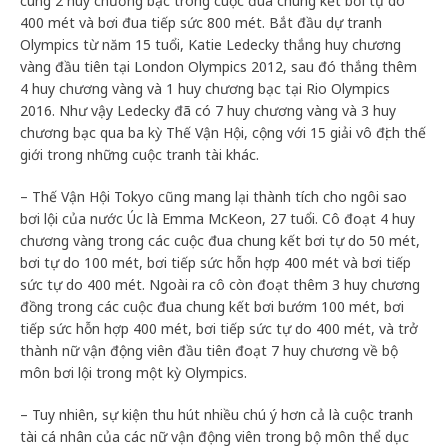
cùng 2 huy chương bạc trong cuộc đua chung kết bơi tự do
400 mét và bơi đua tiếp sức 800 mét. Bắt đầu dự tranh
Olympics từ năm 15 tuổi, Katie Ledecky thắng huy chương
vàng đầu tiên tại London Olympics 2012, sau đó thắng thêm
4 huy chương vàng và 1 huy chương bạc tại Rio Olympics
2016. Như vậy Ledecky đã có 7 huy chương vàng và 3 huy
chương bạc qua ba kỳ Thế Vận Hội, cộng với 15 giải vô địch thế
giới trong những cuộc tranh tài khác.
– Thế Vận Hội Tokyo cũng mang lại thành tích cho ngôi sao
bơi lội của nước Úc là Emma McKeon, 27 tuổi. Cô đoạt 4 huy
chương vàng trong các cuộc đua chung kết bơi tự do 50 mét,
bơi tự do 100 mét, bơi tiếp sức hỗn hợp 400 mét và bơi tiếp
sức tự do 400 mét. Ngoài ra cô còn đoạt thêm 3 huy chương
đồng trong các cuộc đua chung kết bơi bướm 100 mét, bơi
tiếp sức hỗn hợp 400 mét, bơi tiếp sức tự do 400 mét, và trở
thành nữ vận động viên đầu tiên đoạt 7 huy chương về bộ
môn bơi lội trong một kỳ Olympics.
– Tuy nhiên, sự kiện thu hút nhiều chú ý hơn cả là cuộc tranh
tài cá nhân của các nữ vận động viên trong bộ môn thể dục