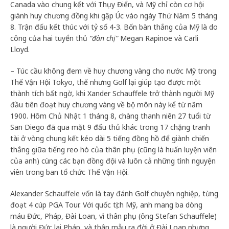
Canada vào chung kết với Thụy Điển, và Mỹ chỉ còn cơ hội
giành huy chương đồng khi gặp Úc vào ngày Thứ Năm 5 tháng
8. Trận đấu kết thúc với tỷ số 4-3. Bốn bàn thắng của Mỹ là do
công của hai tuyển thủ
“đàn chị”
Megan Rapinoe và Carli
Lloyd.
– Túc cầu không đem về huy chương vàng cho nước Mỹ trong
Thế Vận Hội Tokyo, thế nhưng Golf lại giúp tạo được một
thành tích bất ngờ, khi Xander Schauffele trở thành người Mỹ
đầu tiên đoạt huy chương vàng về bộ môn này kể từ năm
1900. Hôm Chủ Nhật 1 tháng 8, chàng thanh niên 27 tuổi từ
San Diego đã qua mặt 9 đấu thủ khác trong 17 chặng tranh
tài ở vòng chung kết kéo dài 5 tiếng đồng hồ để giành chiến
thắng giữa tiếng reo hò của thân phụ (cũng là huấn luyện viên
của anh) cùng các bạn đồng đội và luôn cả những tình nguyện
viên trong ban tổ chức Thế Vận Hội.
Alexander Schauffele vốn là tay đánh Golf chuyên nghiệp, từng
đoạt 4 cúp PGA Tour. Với quốc tịch Mỹ, anh mang ba dòng
máu Đức, Pháp, Đài Loan, vì thân phụ (ông Stefan Schauffele)
là người Đức lai Pháp, và thân mẫu ra đời ở Đài Loan nhưng