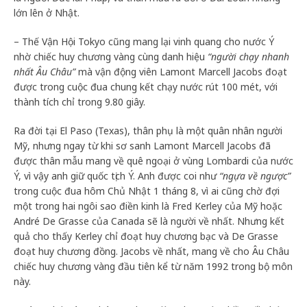
lớn lên ở Nhật.
– Thế Vận Hội Tokyo cũng mang lại vinh quang cho nước Ý
nhờ chiếc huy chương vàng cùng danh hiệu
“người chạy nhanh
nhất Âu Châu”
mà vận động viên Lamont Marcell Jacobs đoạt
được trong cuộc đua chung kết chạy nước rút 100 mét, với
thành tích chỉ trong 9.80 giây.
Ra đời tại El Paso (Texas), thân phụ là một quân nhân người
Mỹ, nhưng ngay từ khi sơ sanh Lamont Marcell Jacobs đã
được thân mẫu mang về quê ngoại ở vùng Lombardi của nước
Ý, vì vậy anh giữ quốc tịch Ý. Anh được coi như
“ngựa về ngược”
trong cuộc đua hôm Chủ Nhật 1 tháng 8, vì ai cũng chờ đợi
một trong hai ngôi sao điền kinh là Fred Kerley của Mỹ hoặc
André De Grasse của Canada sẽ là người về nhất. Nhưng kết
quả cho thấy Kerley chỉ đoạt huy chương bạc và De Grasse
đoạt huy chương đồng. Jacobs về nhất, mang về cho Âu Châu
chiếc huy chương vàng đầu tiên kể từ năm 1992 trong bộ môn
này.