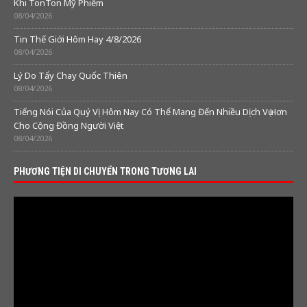
Khi TonTon Mỹ Phiếm
08/04/2026
Tin Thế Giới Hôm Hay 4/8/2026
08/04/2026
Lý Do Tẩy Chay Quốc Thiên
08/04/2026
Tiếng Nói Của Quý Vị Hôm Nay Có Thể Mang Đến Nhiều Dịch Vụ Hơn
Cho Cộng Đồng Người Việt
08/04/2026
PHƯƠNG TIỆN DI CHUYỂN TRONG TƯƠNG LAI
Video
Player