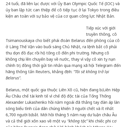
24 tuổi, đã liên lạc được với Ủy Ban Olympic Quốc Tế (IOC) và
ủy ban lập tức can thiệp để cô tiếp tục ở lại Tokyo trong điều
kiện an toàn với sự bảo vệ của cơ quan công lực Nhật Bản.
Tiếp xúc với giới
truyền thông, cô
Tsimanouskaya cho biết phái đoàn Belarus đến phòng của cô
ở Làng Thế Vận vào buổi sáng Chủ Nhật, ra lệnh bắt cô phải
thu dọn đồ đạc rồi hộ tống cô đến phi trường. Nhưng cô
không chịu lên chuyến bay về nước, thay vì vậy cô xin tỵ nạn
chính trị, đồng thời gửi tin nhắn qua mạng xã hội Telegram đến
hãng thông tấn Reuters, khẳng định:
“Tôi sẽ không trở lại
Belarus”.
Belarus, một quốc gia thuộc Liên Xô cũ, hiện đang bị Liên Hiệp
Âu Châu chế tài kinh tế vì chế độ độc tài của Tổng Thống
Alexander Lukashenko hồi năm ngoái đã thẳng tay đàn áp làn
sóng biểu tình của dân chúng khiến 3 người chết và ít nhất
6,700 người bị bắt. Mới hồi tháng 5 năm nay dư luận châu Âu
và cả thế giới xôn xao về một vụ
“không tặc”
khi chiếc phi cơ