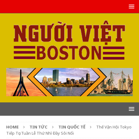
HOME
TIN TỨC
TIN QUỐC TẾ
Thế Vận Hội Tokyo
Tiếp Tục Tuần Lễ Thứ Nhì Đầy Sôi Nổi