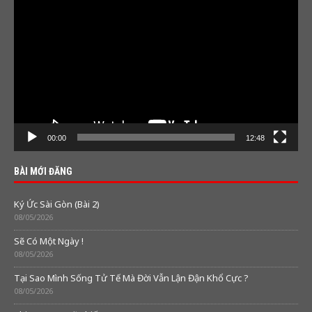
Player
00:00
12:48
BÀI MỚI ĐĂNG
Ký Ức Sài Gòn (Bài 2)
08/05/2026
Sẽ Có Một Ngày !
08/05/2026
Tại Sao Mình Sống Tử Tế Mà Đời Vẫn Lận Đận Khổ Cực ?
08/05/2026