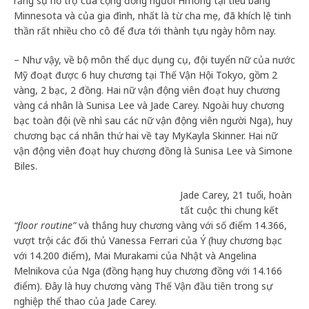
rằng sự hỗ trợ của cộng đồng người Hmong tại tiểu bang
Minnesota và của gia đình, nhất là từ cha mẹ, đã khích lệ tinh
thần rất nhiều cho cô để đưa tới thành tựu ngày hôm nay.
– Như vậy, về bộ môn thể dục dụng cụ, đội tuyển nữ của nước
Mỹ đoạt được 6 huy chương tại Thế Vận Hội Tokyo, gồm 2
vàng, 2 bạc, 2 đồng. Hai nữ vận động viên đoạt huy chương
vàng cá nhân là Sunisa Lee và Jade Carey. Ngoài huy chương
bạc toàn đội (về nhì sau các nữ vận động viên người Nga), huy
chương bạc cá nhân thứ hai về tay MyKayla Skinner. Hai nữ
vận động viên đoạt huy chương đồng là Sunisa Lee và Simone
Biles.
Jade Carey, 21 tuổi, hoàn
tất cuộc thi chung kết
“floor routine”
và thắng huy chương vàng với số điểm 14.366,
vượt trội các đối thủ Vanessa Ferrari của Ý (huy chương bạc
với 14.200 điểm), Mai Murakami của Nhật và Angelina
Melnikova của Nga (đồng hạng huy chương đồng với 14.166
điểm). Đây là huy chương vàng Thế Vận đầu tiên trong sự
nghiệp thể thao của Jade Carey.