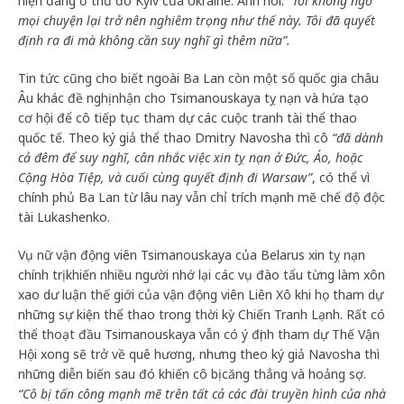
hiện đang ở thủ đô Kyiv của Ukraine. Anh nói:
“Tôi không ngờ
mọi chuyện lại trở nên nghiêm trọng như thế này. Tôi đã quyết
định ra đi mà không cần suy nghĩ gì thêm nữa”.
Tin tức cũng cho biết ngoài Ba Lan còn một số quốc gia châu
Âu khác đề nghị nhận cho Tsimanouskaya tỵ nạn và hứa tạo
cơ hội để cô tiếp tục tham dự các cuộc tranh tài thể thao
quốc tế. Theo ký giả thể thao Dmitry Navosha thì cô
“đã dành
cả đêm để suy nghĩ, cân nhắc việc xin tỵ nạn ở Đức, Áo, hoặc
Cộng Hòa Tiệp, và cuối cùng quyết định đi Warsaw”
, có thể vì
chính phủ Ba Lan từ lâu nay vẫn chỉ trích mạnh mẽ chế độ độc
tài Lukashenko.
Vụ nữ vận động viên Tsimanouskaya của Belarus xin tỵ nạn
chính trị khiến nhiều người nhớ lại các vụ đào tẩu từng làm xôn
xao dư luận thế giới của vận động viên Liên Xô khi họ tham dự
những sự kiện thể thao trong thời kỳ Chiến Tranh Lạnh. Rất có
thể thoạt đầu Tsimanouskaya vẫn có ý định tham dự Thế Vận
Hội xong sẽ trở về quê hương, nhưng theo ký giả Navosha thì
những diễn biến sau đó khiến cô bị căng thẳng và hoảng sợ.
“Cô bị tấn công mạnh mẽ trên tất cả các đài truyền hình của nhà