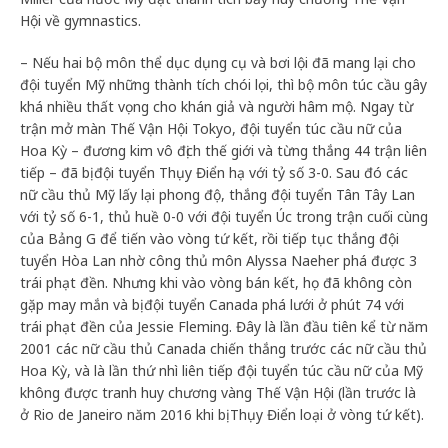
Hội về gymnastics.
– Nếu hai bộ môn thể dục dụng cụ và bơi lội đã mang lại cho
đội tuyển Mỹ những thành tích chói lọi, thì bộ môn túc cầu gây
khá nhiều thất vọng cho khán giả và người hâm mộ. Ngay từ
trận mở màn Thế Vận Hội Tokyo, đội tuyển túc cầu nữ của
Hoa Kỳ – đương kim vô địch thế giới và từng thắng 44 trận liên
tiếp – đã bị đội tuyển Thụy Điển hạ với tỷ số 3-0. Sau đó các
nữ cầu thủ Mỹ lấy lại phong độ, thắng đội tuyển Tân Tây Lan
với tỷ số 6-1, thủ huề 0-0 với đội tuyển Úc trong trận cuối cùng
của Bảng G để tiến vào vòng tứ kết, rồi tiếp tục thắng đội
tuyển Hòa Lan nhờ công thủ môn Alyssa Naeher phá được 3
trái phạt đền. Nhưng khi vào vòng bán kết, họ đã không còn
gặp may mắn và bị đội tuyển Canada phá lưới ở phút 74 với
trái phạt đền của Jessie Fleming. Đây là lần đầu tiên kể từ năm
2001 các nữ cầu thủ Canada chiến thắng trước các nữ cầu thủ
Hoa Kỳ, và là lần thứ nhì liên tiếp đội tuyển túc cầu nữ của Mỹ
không được tranh huy chương vàng Thế Vận Hội (lần trước là
ở Rio de Janeiro năm 2016 khi bị Thụy Điển loại ở vòng tứ kết).