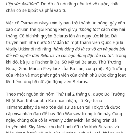
tiếp sức 4x400m”.
Do đó cô nói rằng nếu trở về nước, chắc
chắn cô sẽ bị bắt và phải vào tù.
Việc cô Tsimanouskaya xin tỵ nạn trở thành tin nóng, gây xôn
xao dư luận thế giới không kém gì vụ
“không tặc”
cách đây hai
tháng. Cô bị chính quyền Belarus lên án ngay tức khắc. Đài
truyền hình nhà nước STV dẫn lời một thành viên Quốc Hội là
Vitaliy Utkinnói nói rằng
“hành động đó là sự vô ơn và phản bội
đối với người dân Belarus và các bạn đồng đội của cô ta”
. Trong
khi đó, bà Julie Fischer là Đại Sứ Mỹ tại Belarus, Thứ Trưởng
Ngoại Giao Marcin Przydacz của Ba Lan, cùng một Bộ Trưởng
của Pháp và một phát ngôn viên của chính phủ Đức đồng loạt
lên tiếng ủng hộ nữ vận động viên Belarus.
Theo một nguồn tin hôm Thứ Hai 2 tháng 8, được Bộ Trưởng
Nhật Bản Katsunobu Kato xác nhận, cô Krystsina
Tsimanouskay đã vào tòa đại sứ Ba Lan tại Tokyo và được
cấp visa nhân đạo để bay đến Warsaw trong tuần này. Cùng
ngày, chồng của cô là Arseniy Zdanevich lên tiếng trên đài
truyền hình Sky News cho biết anh đã trốn khỏi Berarus và