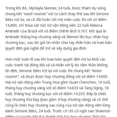
Trong khi đó, MyKayla Skinner, 24 tuổi, được tham dự vòng
chung kết
“vault routine”
với tư cách thay thế sau khi Simone
Biles rút lui, và cô đã hoàn tất mỹ mãn cuộc thi với số điểm
14,800, chỉ thua sát nút nữ vận động viên 22 tuổi Rebeca
Andrade của Brazil với số điểm chênh lệch 0.167. Kết quả là
Andrade thắng huy chương vàng và Skinner lên bục nhận huy
chương bạc, sau đó gửi tin nhắn chia tay thân hữu và loan báo
quyết định giải nghệ để trở về xây dựng gia đình.
Hơn một tuần lễ sau khi loan báo quyết định rút lui khỏi các
cuộc tranh tài đồng đội và cá nhân với lý do tâm thần không
ổn định, Simone Biles trở lại với cuộc thi chung kết
“beam
routine”
, và đoạt được huy chương đồng với số điểm 14.000.
Hai nữ vận động viên Trung Hoa gồm Guan Chenchen, 16 tuổi,
thắng huy chương vàng với số điểm 14.633 và Tang Xijing, 18
tuổi, thắng huy chương bạc với số điểm 14.233. Đây là chiếc
huy chương thứ bảy (bao gồm 4 huy chương vàng) và có thể
cũng là chiếc huy chương sau cùng của nữ vận động viên lừng
danh Simone Biles, 24 tuổi. Trước cô chỉ có ngôi sao Shannon
Miller của nước Mỹ đạt thành tích bảy huy chương Thế Vận