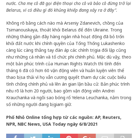
nước. Cha mẹ cô đã gọi điện thoại cho cô và bảo cô đừng trở lại
Belarus, vì có điều gì đó khủng khiếp đang xảy ra ở đây”.
Không rõ bằng cách nào mà Arseniy Zdanevich, chồng của
Tsimanouskaya, thoát khỏi Belarus để đến Ukraine. Trong
những tháng gần đây hàng ngàn nhà hoạt động đã bỏ trốn
khỏi đất nước khi chính quyền của Tổng Thống Lukashenko
càng lúc càng thẳng tay đàn áp các chính trị gia đối lập cũng
như những cá nhân và tổ chức phi chính phủ. Mặc dù vậy, theo
một bản phúc trình của Human Rights Watch thì tính đến
tháng 6 đã có hơn 60 vận động viên và huấn luyện viên thể
thao bị sa thải vì họ vẫn cương quyết tham dự các cuộc biểu
tình chống chính phủ và lên án gian lận bầu cử. Bản phúc trình
nêu rõ là hơn 20 người, bao gồm vận động viên Andrei
Krauchanka và ngôi sao bóng rổ Yelena Leuchanka, nằm trong
số những người đang bị giam giữ.
Phố Nhỏ Online tổng hợp từ các nguồn: AP, Reuters,
NPR, NBC News, USA Today ngày 6/8/2021