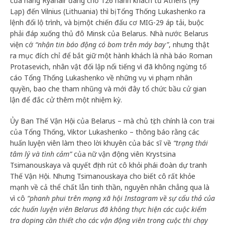
của hãng Ryanair đang chở 126 hành khách từ Athens (Hy
Lạp) đến Vilnius (Lithuania) thì bị Tổng Thống Lukashenko ra
lệnh đổi lộ trình, và bị một chiến đấu cơ MIG-29 áp tải, buộc
phải đáp xuống thủ đô Minsk của Belarus. Nhà nước Belarus
viện cớ
“nhận tin báo động có bom trên máy bay”
, nhưng thật
ra mục đích chỉ để bắt giữ một hành khách là nhà báo Roman
Protasevich, nhân vật đối lập nổi tiếng vì đã không ngừng tố
cáo Tổng Thống Lukashenko về những vụ vi phạm nhân
quyền, bao che tham nhũng và mới đây tổ chức bầu cử gian
lận để đắc cử thêm một nhiệm kỳ.
Ủy Ban Thế Vận Hội của Belarus – mà chủ tịch chính là con trai
của Tổng Thống, Viktor Lukashenko – thông báo rằng các
huấn luyện viên làm theo lời khuyên của bác sĩ về
“trạng thái
tâm lý và tình cảm”
của nữ vận động viên Krystsina
Tsimanouskaya và quyết định rút cô khỏi phái đoàn dự tranh
Thế Vận Hội. Nhưng Tsimanouskaya cho biết cô rất khỏe
mạnh về cả thể chất lẫn tinh thần, nguyên nhân chẳng qua là
vì cô
“phanh phui trên mạng xã hội Instagram về sự cẩu thả của
các huấn luyện viên Belarus đã không thực hiện các cuộc kiểm
tra doping cần thiết cho các vận động viên trong cuộc thi chạy