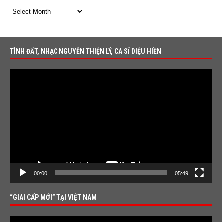
TÌNH ĐẤT, NHẠC NGUYỄN THIỆN LÝ, CA SĨ DIỆU HIỀN
Video
Player
00:00
05:49
“GIAI CẤP MỚI” TẠI VIỆT NAM
Video