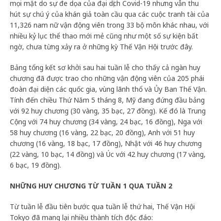
mọi mặt do sự đe dọa của đại dịch Covid-19 nhưng vẫn thu
hút sự chú ý của khán giả toàn cầu qua các cuộc tranh tài của
11,326 nam nữ vận động viên trong 33 bộ môn khác nhau, với
nhiều kỷ lục thể thao mới mẻ cũng như một số sự kiện bất
ngờ, chưa từng xảy ra ở những kỳ Thế Vận Hội trước đây.
Bảng tổng kết sơ khởi sau hai tuần lễ cho thấy cả ngàn huy
chương đã được trao cho những vận động viên của 205 phái
đoàn đại diện các quốc gia, vùng lãnh thổ và Ủy Ban Thế Vận.
Tính đến chiều Thứ Năm 5 tháng 8, Mỹ đang đứng đầu bảng
với 92 huy chương (30 vàng, 35 bạc, 27 đồng). Kế đó là Trung
Cộng với 74 huy chương (34 vàng, 24 bạc, 16 đồng), Nga với
58 huy chương (16 vàng, 22 bạc, 20 đồng), Anh với 51 huy
chương (16 vàng, 18 bạc, 17 đồng), Nhật với 46 huy chương
(22 vàng, 10 bạc, 14 đồng) và Úc với 42 huy chương (17 vàng,
6 bạc, 19 đồng).
NHỮNG HUY CHƯƠNG TỪ TUẦN 1 QUA TUẦN 2
Từ tuần lễ đầu tiên bước qua tuần lễ thứ hai, Thế Vận Hội
Tokyo đã mang lại nhiều thành tích độc đáo: