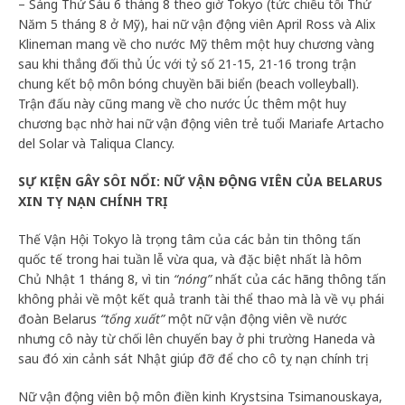
– Sáng Thứ Sáu 6 tháng 8 theo giờ Tokyo (tức chiều tối Thứ
Năm 5 tháng 8 ở Mỹ), hai nữ vận động viên April Ross và Alix
Klineman mang về cho nước Mỹ thêm một huy chương vàng
sau khi thắng đối thủ Úc với tỷ số 21-15, 21-16 trong trận
chung kết bộ môn bóng chuyền bãi biển (beach volleyball).
Trận đấu này cũng mang về cho nước Úc thêm một huy
chương bạc nhờ hai nữ vận động viên trẻ tuổi Mariafe Artacho
del Solar và Taliqua Clancy.
SỰ KIỆN GÂY SÔI NỔI: NỮ VẬN ĐỘNG VIÊN CỦA BELARUS
XIN TỴ NẠN CHÍNH TRỊ
Thế Vận Hội Tokyo là trọng tâm của các bản tin thông tấn
quốc tế trong hai tuần lễ vừa qua, và đặc biệt nhất là hôm
Chủ Nhật 1 tháng 8, vì tin
“nóng”
nhất của các hãng thông tấn
không phải về một kết quả tranh tài thể thao mà là về vụ phái
đoàn Belarus
“tống xuất”
một nữ vận động viên về nước
nhưng cô này từ chối lên chuyến bay ở phi trường Haneda và
sau đó xin cảnh sát Nhật giúp đỡ để cho cô tỵ nạn chính trị.
Nữ vận động viên bộ môn điền kinh Krystsina Tsimanouskaya,