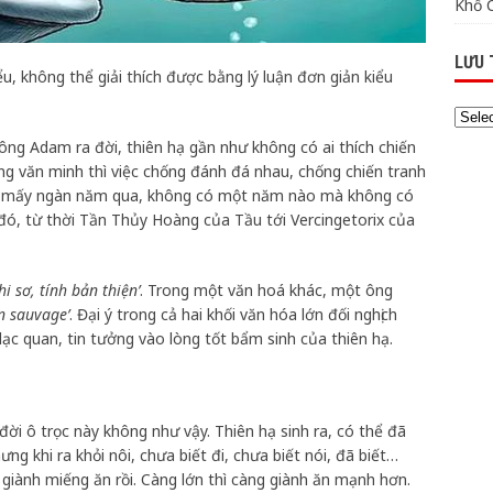
Khổ 
LƯU 
ểu, không thể giải thích được bằng lý luận đơn giản kiểu
i ông Adam ra đời, thiên hạ gần như không có ai thích chiến
àng văn minh thì việc chống đánh đá nhau, chống chiến tranh
i từ mấy ngàn năm qua, không có một năm nào mà không có
o đó, từ thời Tần Thủy Hoàng của Tầu tới Vercingetorix của
hi sơ, tính bản thiện’
. Trong một văn hoá khác, một ông
on sauvage’
. Đại ý trong cả hai khối văn hóa lớn đối nghịch
ạc quan, tin tưởng vào lòng tốt bẩm sinh của thiên hạ.
đời ô trọc này không như vậy. Thiên hạ sinh ra, có thể đã
ng khi ra khỏi nôi, chưa biết đi, chưa biết nói, đã biết…
 giành miếng ăn rồi. Càng lớn thì càng giành ăn mạnh hơn.