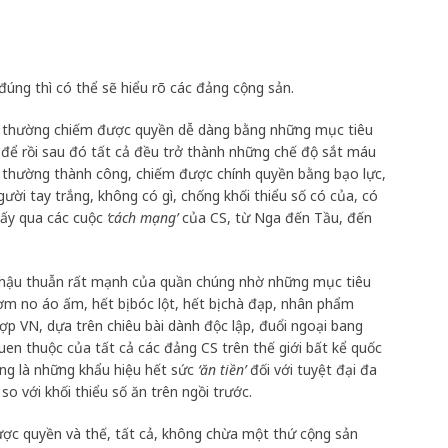
đúng thì có thể sẽ hiểu rõ các đảng cộng sản.
g, thường chiếm được quyền dễ dàng bằng những mục tiêu
 để rồi sau đó tất cả đều trở thành những chế độ sắt máu
CS thường thành công, chiếm được chính quyền bằng bạo lực,
ười tay trắng, không có gì, chống khối thiểu số có của, có
thấy qua các cuộc
‘cách mạng’
của CS, từ Nga đến Tầu, đến
c hậu thuẫn rất mạnh của quần chúng nhờ những mục tiêu
m no áo ấm, hết bị bóc lột, hết bị chà đạp, nhân phẩm
p VN, dựa trên chiêu bài dành độc lập, đuổi ngoại bang
uen thuộc của tất cả các đảng CS trên thế giới bất kể quốc
ũng là những khẩu hiệu hết sức
‘ăn tiền’
đối với tuyệt đại đa
so với khối thiểu số ăn trên ngồi trước.
 được quyền và thế, tất cả, không chừa một thứ cộng sản