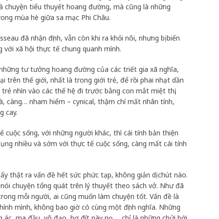
là chuyện tiểu thuyết hoang đường, mà cũng là những
rong mùa hè giữa sa mạc Phi Châu.
sseau đã nhận định, vẫn còn khi ra khỏi nôi, nhưng bị biến
g với xã hội thực tế chung quanh mình.
ao những tư tưởng hoang đường của các triết gia xã nghĩa,
trên thế giới, nhất là trong giới trẻ, để rồi phai nhạt dần
 trẻ nhìn vào các thế hệ đi trước bằng con mắt miệt thị,
à, càng… nham hiểm – cynical, thậm chí mất nhân tính,
g cay.
ế cuộc sống, với những người khác, thì cái tính bản thiện
đụng nhiều và sớm với thực tế cuộc sống, càng mất cái tính
ấy thật ra vấn đề hết sức phức tạp, không giản dị chút nào.
à nói chuyện tổng quát trên lý thuyết theo sách vở. Như đã
i trong mỗi người, ai cũng muốn làm chuyện tốt. Vấn đề là
chính mình, không bao giờ có cùng một định nghĩa. Những
n ác, ma đầu, vô đạo, bợ đít này nọ,… chỉ là những chửi bới