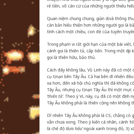
rẻ tiền, vô căn cứ của những người thiếu hiểu 
Quan niệm chung chung, giản dị và thông thườ
căn bản hiếu thiện hơn những người gọi là b
tính cách một chiều, con đẻ của tuyên truyề
Trong phạm vi rất giới hạn của một bài viết
cánh gọi là thiên tả, cấp tiến. Trong một dị
gọi là thiên hữu, bảo thủ.
Cách đây không lâu, Vũ Linh này đã có một 
cụ tị nạn bên Tây Âu. Cả hai bên dĩ nhiên đ
xa hơn, đến xã hội chủ nghĩa thì đã không 
Tây Âu, nhưng cụ tị nạn Tây Âu thì một mực 
‘thiên tả’
. Theo ý VL này, cụ đã có một định 
Tây Âu không phải là thiên cộng nên không thể
Dĩ nhiên Tây Âu không phải là CS, chẳng có 
vẫn chưa xong. Theo ý kiến cá nhân, cánh
‘tả
là chế độ
‘dưa hấu’
ngoài xanh trong đỏ, 3) x