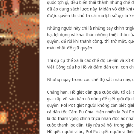
quốc tịch gì, đều biến thái thành những chế 
đã áp dụng sách lược này. Mị dân vô địch kh
được quyền thì chủ trì cái mà lịch sử gọi là
‘re
Những người này chỉ là những tay chính trị 
hạ, lợi dụng và khai thác những thiệt thòi 
quyền, để rồi khi thành công, thì trở mặt, q
máu nhất để giữ quyền.
Thí dụ cụ thể xa là các chế độ Lê-nin và Xít-
Việt Cộng của họ Hồ và đám đàn em, con chá
Nhưng ngay trong các chế độ sắt máu này, c
Chẳng hạn, Hồ giết dân qua cuộc đấu tố cải c
giai cấp vô sản bần cố nông để giết giới địa 
quyền. Pol Pot giết người không cần biết gi
cả dân tộc Căm Pu Chia. Hiển nhiên là Pol P
là do tham vọng chính trị cá nhân độc ác nhấ
cuộc thanh lọc dân, tẩy rửa xã hội trong gi
Hồ giết người vì ác, Pol Pot giết người vì điên