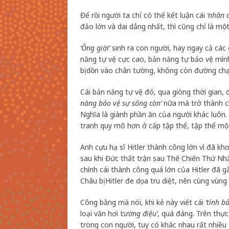
Để rồi người ta chỉ có thể kết luận cái
‘nhân c
đảo lớn và dai dẳng nhất, thì cũng chỉ là m
‘Ông giời’
sinh ra con người, hay ngay cả các
năng tự vệ cực cao, bản năng tự bảo vệ mìn
bị dồn vào chân tường, không còn đường chạ
Cái bản năng tự vệ đó, qua giòng thời gian, đ
năng bảo vệ sự sống còn’
nữa mà trở thành c
Nghĩa là giành phần ăn của người khác luôn
tranh quy mô hơn ở cấp tập thể, tập thể một
Anh cựu hạ sĩ Hitler thành công lớn vì đã kh
sau khi Đức thất trận sau Thế Chiến Thứ Nhấ
chính cái thành công quá lớn của Hitler đã 
Châu bị Hitler đe dọa tru diệt, nên cùng vùng d
Công bằng mà nói, khi kẻ này viết cái
‘tính b
loại văn hơi
‘cường điệu’
, quá đáng. Trên thực
trong con người, tuy có khác nhau rất nhiề