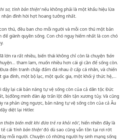
hi sơ, tính bản thiện’
nếu không phải là một khẩu hiệu lừa
ột nhận đình hời hợt hoang tưởng nhất.
 con thú, đều ban cho mỗi người và mỗi con thú một bản
h để giành quyền sống. Con chó nguy hiểm nhất là con chó
y.
ã lớn ra rất nhiều, biến thái không chỉ còn là chuyện
‘bản
huyện… tham lam, muốn nhiều hơn cái gì cần để sống còn.
. Đưa đến tranh chấp đấm đá nhau ở cấp cá nhân, và chiến
 gia đình, một bộ lạc, một quốc gia, một khối ý thức hệ,…
ơi dậy lại cái bản năng tự vệ sống còn của cả dân tộc Đức
t, bị đồng minh đàn áp trấn lột đến tận xương tủy. Và cũng
gây ra phản ứng ngược, bản năng tự vệ sống còn của cả Âu
ậy diệt lại Hitler.
ản thiện biến mất khi đứa trẻ ra khỏi nôi’
, hiển nhiên đây là
 tế cái
‘tính bản thiện’
đó dù sao cũng vẫn tồn tại rơi rớt
u tùy mỗi người. Chuyện có những người hy sinh mạng sống