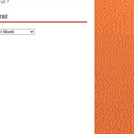
Cực ?
TRỮ