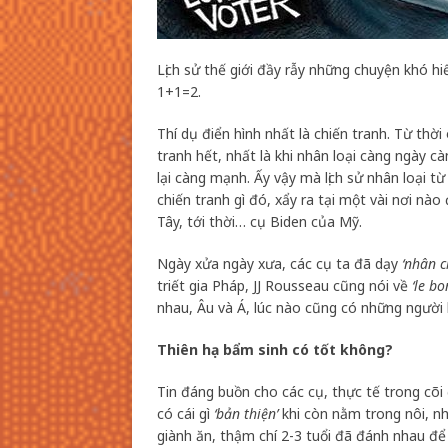
Lịch sử thế giới đầy rẫy những chuyện khó hi
1+1=2.
Thí dụ điển hình nhất là chiến tranh. Từ thờ
tranh hết, nhất là khi nhân loại càng ngày c
lại càng mạnh. Ấy vậy mà lịch sử nhân loạ
chiến tranh gì đó, xẩy ra tại một vài nơi nà
Tây, tới thời… cụ Biden của Mỹ.
Ngày xửa ngày xưa, các cụ ta đã dạy
‘nhân c
triết gia Pháp, JJ Rousseau cũng nói về
‘le b
nhau, Âu và Á, lúc nào cũng có những người l
Thiên hạ bẩm sinh có tốt không?
Tin đáng buồn cho các cụ, thực tế trong cõi 
có cái gì
‘bản thiện’
khi còn nằm trong nôi, như
giành ăn, thậm chí 2-3 tuổi đã đánh nhau để