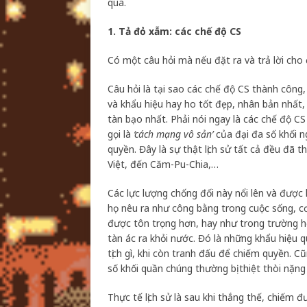
qua.
1. Tả đỏ xẫm: các chế độ CS
Có một câu hỏi mà nếu đặt ra và trả lời cho 
Câu hỏi là tại sao các chế độ CS thành côn
và khẩu hiệu hay ho tốt đẹp, nhân bản nhất,
tàn bạo nhất. Phải nói ngay là các chế độ 
gọi là
‘cách mạng vô sản’
của đại đa số khối ng
quyền. Đây là sự thật lịch sử tất cả đều đã 
Việt, đến Căm-Pu-Chia,…
Các lực lượng chống đối này nổi lên và đượ
họ nêu ra như công bằng trong cuộc sống, cơ
được tôn trọng hơn, hay như trong trường hợ
tàn ác ra khỏi nước. Đó là những khẩu hiệu q
tịch gì, khi còn tranh đấu để chiếm quyền. C
số khối quần chúng thường bị thiệt thòi nặng 
Thực tế lịch sử là sau khi thắng thế, chiếm