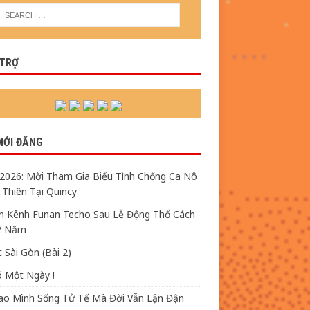
 TRỢ
MỚI ĐĂNG
/2026: Mời Tham Gia Biểu Tình Chống Ca Nô
Thiên Tại Quincy
n Kênh Funan Techo Sau Lễ Động Thổ Cách
2 Năm
 Sài Gòn (Bài 2)
ó Một Ngày !
Sao Mình Sống Tử Tế Mà Đời Vẫn Lận Đận