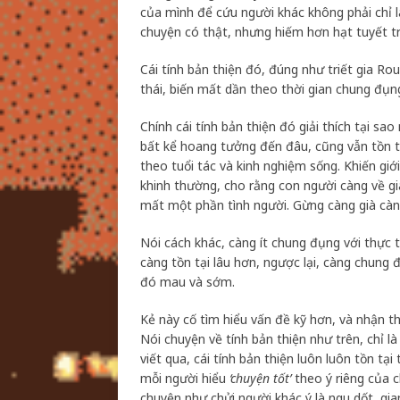
của mình để cứu người khác không phải chỉ 
chuyện có thật, nhưng hiếm hơn hạt tuyết t
Cái tính bản thiện đó, đúng như triết gia Rou
thái, biến mất dần theo thời gian chung đụn
Chính cái tính bản thiện đó giải thích tại s
bất kể hoang tưởng đến đâu, cũng vẫn tồn tại 
theo tuổi tác và kinh nghiệm sống. Khiến giới
khinh thường, cho rằng con người càng về gi
mất một phần tình người. Gừng càng già càn
Nói cách khác, càng ít chung đụng với thực t
càng tồn tại lâu hơn, ngược lại, càng chung 
đó mau và sớm.
Kẻ này cố tìm hiểu vấn đề kỹ hơn, và nhận th
Nói chuyện về tính bản thiện như trên, chỉ l
viết qua, cái tính bản thiện luôn luôn tồn tạ
mỗi người hiểu
‘chuyện tốt’
theo ý riêng của 
chuyện như chửi người khác ý là ngu dốt, gia