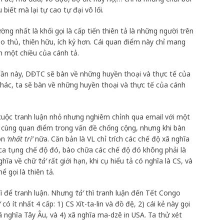
biết mà lại tự cao tự đại vô lối.
ng nhất là khối gọi là cấp tiến thiên tả là những người trên
ảo thủ, thiên hữu, ích kỷ hơn. Cái quan điểm này chỉ mang
n một chiều của cánh tả.
, lần này, DĐTC sẽ bàn về những huyền thoại và thực tế của
p khác, ta sẽ bàn về những huyền thoại và thực tế của cánh
cuộc tranh luận nhỏ nhưng nghiêm chỉnh qua email với một
ều cùng quan điểm trong vấn đề chống cộng, nhưng khi bàn
còn
‘nhất trí’
nữa. Căn bản là VL chỉ trích các chế độ xã nghĩa
ca tụng chế độ đó, bào chữa các chế độ đó không phải là
nghĩa về chữ
‘tả’
rất giới hạn, khi cụ hiểu tả có nghĩa là CS, và
 gọi là thiên tả.
gì để tranh luận. Nhưng
‘tả’
thì tranh luận đến Tết Congo
’
có ít nhất 4 cấp: 1) CS Xít-ta-lin và đồ đệ, 2) cái kẻ này gọi
ã nghĩa Tây Âu, và 4) xã nghĩa ma-dzê in USA. Ta thử xét