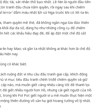
độ độc tài, sát nhân thô bạo nhất. Lê-Nin là người đầu tiên
i còn tranh đấu chưa nắm quyền, rồi ngay sau khi chiếm
d terror’
đẫm máu nhất lịch sử Nga trước khi có Xít-ta-lin.
gia, tham quyền mê thế, đã không ngần ngại lừa đảo thiên
của khối đại đa số, dùng họ như những công cụ để chiếm
uên hết các khẩu hiệu đẹp đẽ, để áp đặt một chế độ sắt
ta-lin hay Mao; và gần ta nhất không ai khác hơn là chế độ
u hiện nay.
ũng có khác biệt.
ách ruộng đất vì nhu cầu đấu tranh giai cấp, khích động
chủ vì mục tiêu đấu tranh chính trị để chiếm quyền và giữ
ai cấp nào, mà muốn giết càng nhiều càng tốt để thanh lọc
ot đã giết nhiều người hơn Hồ, nhưng cái giết người của Hồ
t, trong khi Pol Pot giết người vì u mê muốn thực hiện một
ấc mộng thiên đường vô sản hạ giới hoang tưởng vô lý nhất.
.