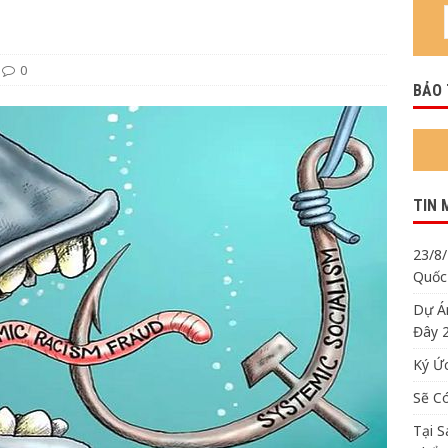
Tham Gia Biểu Tình Chống Ca Nô Quốc Thiên Tại Quincy
THÔNG
0
BẢO
TIN 
23/8
Quốc 
Dự Á
Đây 
Ký Ức
Sẽ C
Tại 