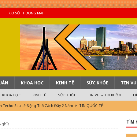
CƠ SỞ THƯƠNG MẠI
LUẬN
KHOA HỌC
KINH TẾ
SỨC KHỎE
TIN VU
KHOA HỌC
KINH TẾ
SỨC KHỎE
TIN VUI – TIN BUỒN
LI
n Techo Sau Lễ Động Thổ Cách Đây 2 Năm
TIN QUỐC TẾ
i 2)
TIN QUAN TRỌNG
TÌM 
Nghĩa
!
KHOA HỌC
ng Tử Tế Mà Đời Vẫn Lận Đận Khổ Cực ?
BÌNH LUẬN