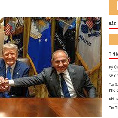
!
KHOA HỌC
BẢO
TIN 
Ký Ức
Sẽ C
Tại 
Khổ 
Khi 
Tin 