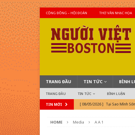
CỘNG ĐỒNG – HỘI ĐOÀN
THƠ VĂN NHẠC HỌA
TRANG ĐẦU
TIN TỨC
BÌNH 
TRANG ĐẦU
TIN TỨC
BÌNH LUẬN
[ 08/05/2026 ]
Tại Sao Mình Số
TIN MỚI
[ 08/04/2026 ]
Khi TonTon Mỹ 
HOME
Media
A A 1
[ 08/04/2026 ]
Tin Thế Giới Hô
[ 08/05/2026 ]
Ký Ức Sài Gòn (Bà