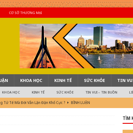
CƠ SỞ THƯƠNG MẠI
LUẬN
KHOA HỌC
KINH TẾ
SỨC KHỎE
TIN VU
KHOA HỌC
KINH TẾ
SỨC KHỎE
TIN VUI – TIN BUỒN
LI
ng Tử Tế Mà Đời Vẫn Lận Đận Khổ Cực ?
BÌNH LUẬN
Phiếm
TIN HOA KỲ
TÌM 
m Hay 4/8/2026
TIN QUỐC TẾ
i 2)
TIN QUAN TRỌNG