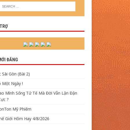
 TRỢ
MỚI ĐĂNG
 Sài Gòn (Bài 2)
ó Một Ngày !
Sao Mình Sống Tử Tế Mà Đời Vẫn Lận Đận
Cực ?
TonTon Mỹ Phiếm
Thế Giới Hôm Hay 4/8/2026