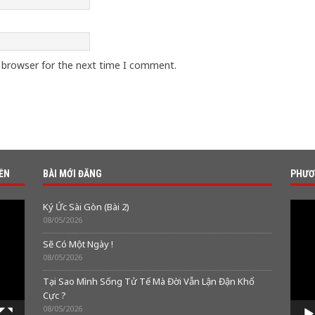
s browser for the next time I comment.
IỀN
BÀI MỚI ĐĂNG
PHƯƠ
Video
Ký Ức Sài Gòn (Bài 2)
Playe
08/05/2026
Sẽ Có Một Ngày !
08/05/2026
Tại Sao Mình Sống Tử Tế Mà Đời Vẫn Lận Đận Khổ
Cực ?
08/05/2026