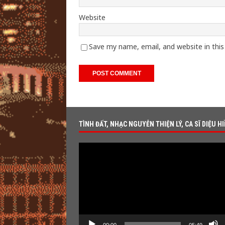
Website
Save my name, email, and website in thi
TÌNH ĐẤT, NHẠC NGUYỄN THIỆN LÝ, CA SĨ DIỆU H
Video
Player