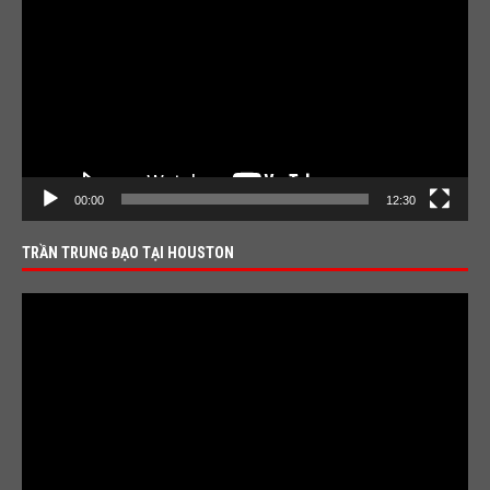
Player
00:00
12:30
TRẦN TRUNG ĐẠO TẠI HOUSTON
Video
Player