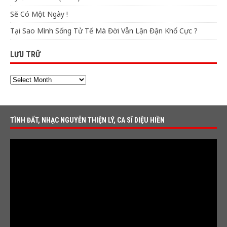
Sẽ Có Một Ngày !
Tại Sao Mình Sống Tử Tế Mà Đời Vẫn Lận Đận Khổ Cực ?
LƯU TRỮ
TÌNH ĐẤT, NHẠC NGUYỄN THIỆN LÝ, CA SĨ DIỆU HIỀN
Video
Player