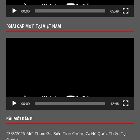
00:00
05:49
“GIAI CẤP MỚI” TẠI VIỆT NAM
Video
Player
00:00
12:48
BÀI MỚI ĐĂNG
23/8/2026: Mời Tham Gia Biểu Tình Chống Ca Nô Quốc Thiên Tại
Quincy