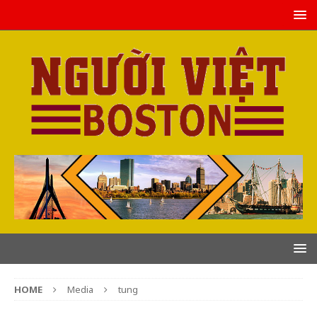
HOME
Media
tung