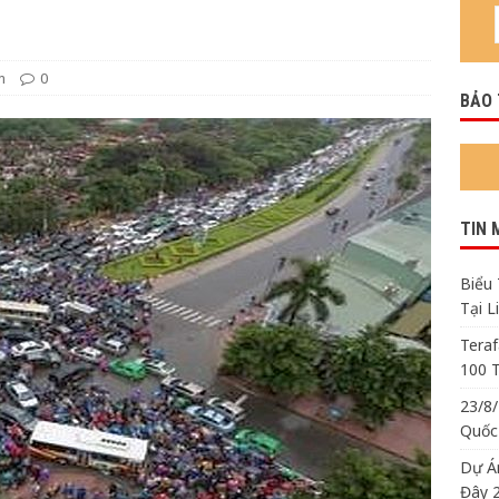
i Ca Sĩ Quốc Thiên Trình Diễn Tại Little Saigon
TIN QUAN
m
0
BẢO
Nhà Máy Chip Dự Trù Rộng Hơn 100 Triệu Foot Vuông Tại Texas
TIN 
Biểu 
Tại L
Tera
100 T
23/8
Quốc 
Dự Á
Đây 