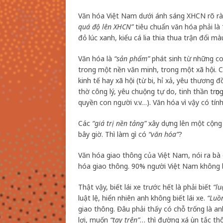
Văn hóa Việt Nam dưới ánh sáng XHCN rõ ràn
quá độ lên XHCN”
tiêu chuẩn văn hóa phải là
đỏ lúc xanh, kiểu cá lia thia thua trận đổi mà
Văn hóa là
“sản phẩm”
phát sinh từ những c
trong một nền văn minh, trong một xã hội. Các
kinh tế hay xã hội (từ bi, hỉ xả, yêu thương đồ
thờ công lý, yêu chuộng tự do, tinh thần trọn
quyền con người v.v…). Văn hóa vì vậy có tín
Các
“giá trị nền tảng”
xây dựng lên một cộng đ
bây giờ. Thì làm gì có
“văn hóa”
?
Văn hóa giao thông của Việt Nam, nói ra bà
hóa giao thông. 90% người Việt Nam không bi
Thật vậy, biết lái xe trước hết là phải biết
“lu
luật lệ, hiển nhiên anh không biết lái xe.
“Luồ
giao thông. Đâu phải thấy có chỗ trống là an
lợi, muốn
“tay trên”
… thì đường xá ùn tắc thô