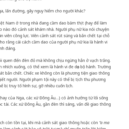
ga, lấn đường, gây nguy hiểm cho người khác?
iệt Nam ở trong nhà đang cầm dao băm thịt (hay để làm
 do nào đó cảnh sát khám nhà. Người phụ nữ kia nói chuyện
n viên công lực. Viên cảnh sát rút súng và bắn chết tại chỗ
cho rằng cái cách cầm dao của người phụ nữ kia là hành vi
ính đáng.
thói quen đến đèn đỏ mà không chịu ngừng hẳn ở vạch trắng.
 nhích xuống, có thể xem là hành vi đe dọa bộ hành. Trường
át bắn chết. Chiếc xe không còn là phương tiện giao thông
giết người. Người phạm tội này có thể bị tịch thu phương
ể bị truy tố hình sự, gỡ nhiều cuốn lịch.
(hay của Nga, các xứ Đông Âu…) có ảnh hưởng từ lối sống
 tài. Các xứ Đông Âu, gần đèn thì sáng, vấn đề giao thông
ch còn tồn tại, khi mà cảnh sát giao thông hoặc còn
“a ma
lo làm cảnh sát bảo vệ trật tự mà chỉ muốn trấn lột kiếm