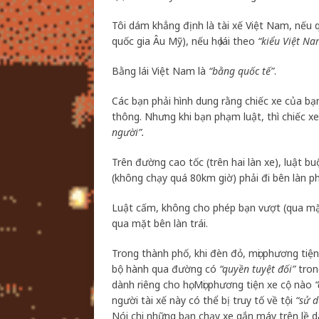
Tôi dám khẳng định là tài xế Việt Nam, nếu q
quốc gia Âu Mỹ), nếu họ lái theo
“kiểu Việt Na
Bằng lái Việt Nam là
“bằng quốc tế”
.
Các bạn phải hình dung rằng chiếc xe của bạn
thông. Nhưng khi bạn phạm luật, thì chiếc x
người”.
Trên đường cao tốc (trên hai làn xe), luật bu
(không chạy quá 80km giờ) phải đi bên làn ph
Luật cấm, không cho phép bạn vượt (qua mặt
qua mặt bên làn trái.
Trong thành phố, khi đèn đỏ, mọi phương tiệ
bộ hành qua đường có
“quyền tuyệt đối”
tron
dành riêng cho họ. Mọi phương tiện xe cộ nào
người tài xế này có thể bị truy tố về tội
“sử 
Nói chi những bạn chạy xe gắn máy trên lề d