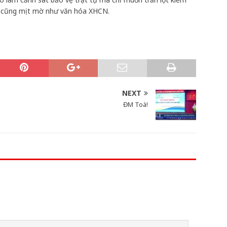
am cũng mịt mờ như văn hóa XHCN.
NEXT
ĐM Toà!