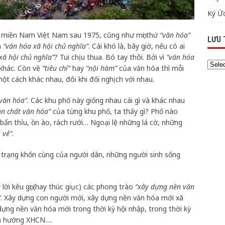
Ký Ức
 miền Nam Việt Nam sau 1975, cũng như mọi thứ
“văn hóa”
LƯU 
à
“văn hóa xã hội chủ nghĩa”
. Cái khó là, bây giờ, nếu có ai
xã hội chủ nghĩa”
? Tui chịu thua. Bó tay thôi. Bởi vì
“văn hóa
khác. Còn về
“tiêu chí”
hay
“nội hàm”
của văn hóa thì mỗi
ột cách khác nhau, đôi khi đối nghịch với nhau.
văn hóa”
. Các khu phố này giống nhau cái gì và khác nhau
ản chất văn hóa”
của từng khu phố, ta thấy gì? Phố nào
bẩn thỉu, ồn ào, rách rưới… Ngoại lệ những lá cờ, những
i vẻ”
.
ực trạng khốn cùng của người dân, những người sinh sống
lời kêu gọi (hay thúc giục) các phong trào
“xây dựng nền văn
”
. Xây dựng con người mới, xây dựng nền văn hóa mới xã
dựng nền văn hóa mới trong thời kỳ hội nhập, trong thời kỳ
ịnh hướng XHCN….