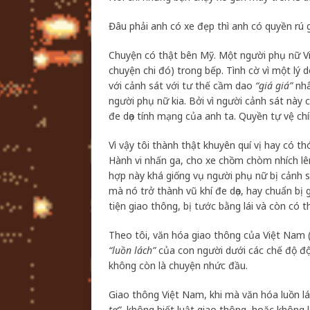
Đâu phải anh có xe đẹp thì anh có quyền rú 
Chuyện có thật bên Mỹ. Một người phụ nữ V
chuyện chi đó) trong bếp. Tình cờ vì một lý
với cảnh sát với tư thế cầm dao
“giá giá”
nhâ
người phụ nữ kia. Bởi vì người cảnh sát này 
đe dọa tính mạng của anh ta. Quyền tự vệ ch
Vì vậy tôi thành thật khuyên quí vị hay có 
Hành vi nhấn ga, cho xe chồm chòm nhích lên
hợp này khá giống vụ người phụ nữ bị cảnh s
mà nó trở thành vũ khí đe dọa, hay chuẩn bị 
tiện giao thông, bị tước bằng lái và còn có th
Theo tôi, văn hóa giao thông của Việt Nam 
“luồn lách”
của con người dưới các chế độ độc
không còn là chuyện nhức đầu.
Giao thông Việt Nam, khi mà văn hóa luồn lá
tơ”
, không biết luật giao thông, hoặc không 