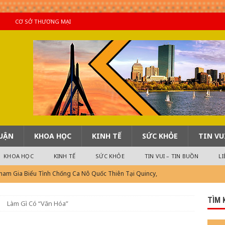
CƠ SỞ THƯƠNG MẠI
LUẬN
KHOA HỌC
KINH TẾ
SỨC KHỎE
TIN VU
KHOA HỌC
KINH TẾ
SỨC KHỎE
TIN VUI – TIN BUỒN
LI
ham Gia Biểu Tình Chống Ca Nô Quốc Thiên Tại Quincy,
TÌM 
Làm Gì Có “Văn Hóa”
n Techo Sau Lễ Động Thổ Cách Đây 2 Năm
TIN QUỐC TẾ
i 2)
TIN QUAN TRỌNG