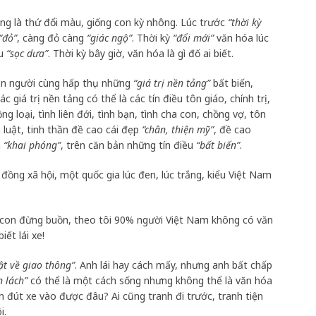
g là thứ đổi màu, giống con kỳ nhông. Lúc trước
“thời kỳ
“đỏ”
, càng đỏ càng
“giác ngộ”
. Thời kỳ
“đổi mới”
văn hóa lúc
u
“sọc dưa”
. Thời kỳ bây giờ, văn hóa là gì đố ai biết.
on người cùng hấp thụ những
“giá trị nền tảng”
bất biến,
 giá trị nền tảng có thể là các tín điều tôn giáo, chính trị,
ng loại, tình liên đới, tình bạn, tình cha con, chồng vợ, tôn
g luật, tinh thần đề cao cái đẹp
“chân, thiện mỹ”
, đề cao
h
“khai phóng”
, trên căn bản những tín điều
“bất biến”
.
ồng xã hội, một quốc gia lúc đen, lúc trắng, kiểu Việt Nam
 con đừng buồn, theo tôi 90% người Việt Nam không có văn
ết lái xe!
ật về giao thông”
. Anh lái hay cách mấy, nhưng anh bất chấp
n lách”
có thể là một cách sống nhưng không thể là văn hóa
h đút xe vào được đâu? Ai cũng tranh đi trước, tranh tiện
i.