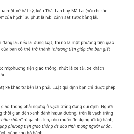
ua một xứ bất kỳ, kiểu Thái Lan hay Mã Lai (nói chi các
m”
của họ, chỉ 30 phút là họ bị cảnh sát tước bằng lái.
 đang lái, nếu lái đúng luật, thì nó là một phương tiện giao
e của bạn có thể trở thành
“phương tiện giúp cho bạn giết
ộc mọi phương tiện giao thông, nhứt là xe tải, xe khách
ải.
) xe khác từ bên làn phải. Luật qui định bạn chỉ được phép
n giao thông phải ngừng ở vạch trắng đúng qui định. Người
g thời gian đèn xanh dành họ qua đường, trên lề vạch trắng
“chồm chồm”
rú ga nhít lên, như muốn đe dọa người bộ hành,
dụng phương tiện giao thông đe dọa tính mạng người khác”
.
ành riêng cho bộ hành.