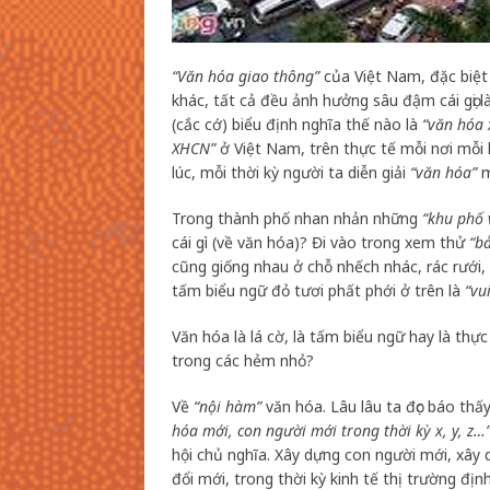
“Văn hóa giao thông”
của Việt Nam, đặc biệt
khác, tất cả đều ảnh hưởng sâu đậm cái gọi l
(cắc cớ) biểu định nghĩa thế nào là
“văn hóa 
XHCN”
ở Việt Nam, trên thực tế mỗi nơi mỗi 
lúc, mỗi thời kỳ người ta diễn giải
“văn hóa”
m
Trong thành phố nhan nhản những
“khu phố 
cái gì (về văn hóa)? Đi vào trong xem thử
“b
cũng giống nhau ở chỗ nhếch nhác, rác rưới, 
tấm biểu ngữ đỏ tươi phất phới ở trên là
“vu
Văn hóa là lá cờ, là tấm biểu ngữ hay là th
trong các hẻm nhỏ?
Về
“nội hàm”
văn hóa. Lâu lâu ta đọc báo thấy 
hóa mới, con người mới trong thời kỳ x, y, z…
hội chủ nghĩa. Xây dựng con người mới, xây 
đổi mới, trong thời kỳ kinh tế thị trường đ