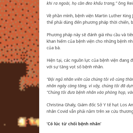
khi ra ngoài, họ cần đeo khẩu trang,”
ông Rein
Về phần mình, bệnh viện Martin Luther King J
thể phải dùng đến phương pháp thời chiến, b
Phương pháp này sẽ đánh giá nhu cầu và tiê
khan hiếm của bệnh viện cho những bệnh nhâ
của bà.
Hiện tại, các nguồn lực của bệnh viện đang
với sự tăng vọt số bệnh nhân.
“Đội ngũ nhân viên của chúng tôi vô cùng thà
nhân ngày càng tăng, vì vậy, chúng tôi đã dự
“Chúng tôi đưa bệnh nhân vào phòng họp, và
Christina Ghaly, Giám đốc Sở Y tế hạt Los 
nhân Covid vẫn phải nằm trên xe cứu thương
‘Có lúc từ chối bệnh nhân’