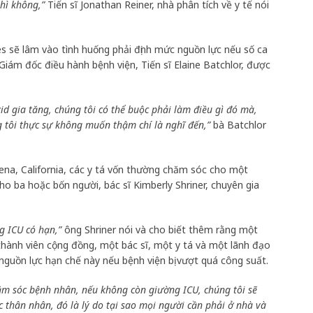
hì không,”
Tiến sĩ Jonathan Reiner, nhà phân tích về y tế nói
es sẽ lâm vào tình huống phải định mức nguồn lực nếu số ca
Giám đốc điều hành bệnh viện, Tiến sĩ Elaine Batchlor, được
id gia tăng, chúng tôi có thể buộc phải làm điều gì đó mà,
ng tôi thực sự không muốn thậm chí là nghĩ đến,”
bà Batchlor
na, California, các y tá vốn thường chăm sóc cho một
o ba hoặc bốn người, bác sĩ Kimberly Shriner, chuyên gia
g ICU có hạn,”
ông Shriner nói và cho biết thêm rằng một
ành viên cộng đồng, một bác sĩ, một y tá và một lãnh đạo
 nguồn lực hạn chế này nếu bệnh viện bị vượt quá công suất.
ăm sóc bệnh nhân, nếu không còn giường ICU, chúng tôi sẽ
 thân nhân, đó là lý do tại sao mọi người cần phải ở nhà và