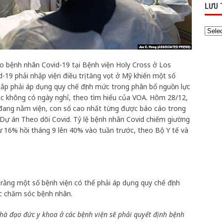
LƯU 
cho bệnh nhân Covid-19 tại Bệnh viện Holy Cross ở Los
d-19 phải nhập viện điều trị tăng vọt ở Mỹ khiến một số
à sắp phải áp dụng quy chế định mức trong phân bổ nguồn lực
 tục không có ngày nghỉ, theo tìm hiểu của VOA. Hôm 28/12,
đang nằm viện, con số cao nhất từng được báo cáo trong
 Dự án Theo dõi Covid. Tỷ lệ bệnh nhân Covid chiếm giường
ừ 16% hồi tháng 9 lên 40% vào tuần trước, theo Bộ Y tế và
 rằng một số bệnh viện có thể phải áp dụng quy chế định
ực chăm sóc bệnh nhân.
 nhà đạo đức y khoa ở các bệnh viện sẽ phải quyết định bệnh