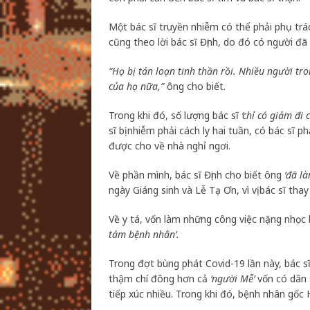
Một bác sĩ truyền nhiễm có thể phải phụ trá
cũng theo lời bác sĩ Định, do đó có người đã
“Họ bị tán loạn tinh thần rồi. Nhiều người tr
của họ nữa,”
ông cho biết.
Trong khi đó, số lượng bác sĩ
‘chỉ có giảm đi
sĩ bị nhiễm phải cách ly hai tuần, có bác sĩ p
được cho về nhà nghỉ ngơi.
Về phần mình, bác sĩ Định cho biết ông
‘đã l
ngày Giáng sinh và Lễ Tạ Ơn, vì vị bác sĩ tha
Về y tá, vốn làm những công việc nặng nhọc
tám bệnh nhân’.
Trong đợt bùng phát Covid-19 lần này, bác s
thậm chí đông hơn cả
‘người Mễ’
vốn có dân 
tiếp xúc nhiều. Trong khi đó, bệnh nhân gốc