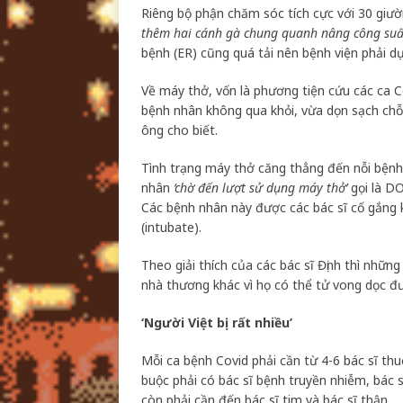
Riêng bộ phận chăm sóc tích cực với 30 giư
thêm hai cánh gà chung quanh nâng công suất
bệnh (ER) cũng quá tải nên bệnh viện phải d
Về máy thở, vốn là phương tiện cứu các ca C
bệnh nhân không qua khỏi, vừa dọn sạch chỗ
ông cho biết.
Tình trạng máy thở căng thẳng đến nỗi bệnh
nhân
‘chờ đến lượt sử dụng máy thở’
gọi là DO
Các bệnh nhân này được các bác sĩ cố gắng 
(intubate).
Theo giải thích của các bác sĩ Định thì nhữ
nhà thương khác vì họ có thể tử vong dọc 
‘Người Việt bị rất nhiều’
Mỗi ca bệnh Covid phải cần từ 4-6 bác sĩ th
buộc phải có bác sĩ bệnh truyền nhiễm, bác sĩ
còn phải cần đến bác sĩ tim và bác sĩ thận.