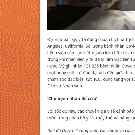
Đội ngũ bác sỹ, y tá đang chuẩn bị chữa trị 
Angeles, California. Số lượng bệnh nhân Covi
bệnh viện sắp cạn kiệt nguồn lực chữa trị v
trong khi nhân viên y tế đang làm việc liên
nước Mỹ ghi nhận 121.235 bệnh nhân Covid 
một ngày suốt từ đầu đại dịch đến giờ, theo
chăm sóc đặc biệt, tức ICU, cũng tăng vọt t
Dịch vụ Nhân sinh.
‘Chọn bệnh nhân để cứu’
Với tốc độ này, các chuyên gia y tế cảnh báo
mức trong phân bổ y tá, máy thở và năng l
“Khi đã chạy hết công suất, các bác sĩ và các