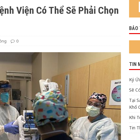
ệnh Viện Có Thể Sẽ Phải Chọn
i 2)
TIN QUAN TRỌNG
BẢO
ồng
0
TIN 
Ký Ức
Sẽ C
Tại 
Khổ 
Khi 
Tin 