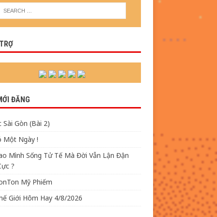
 TRỢ
MỚI ĐĂNG
 Sài Gòn (Bài 2)
ó Một Ngày !
Sao Mình Sống Tử Tế Mà Đời Vẫn Lận Đận
Cực ?
TonTon Mỹ Phiếm
Thế Giới Hôm Hay 4/8/2026