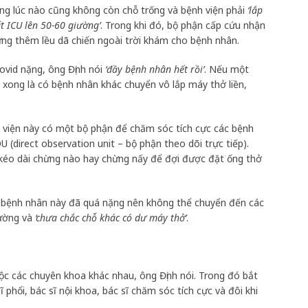
ờng lúc nào cũng không còn chỗ trống và bệnh viện phải
‘lắp
 ICU lên 50-60 giường’
. Trong khi đó, bộ phận cấp cứu nhận
ựng thêm lều dã chiến ngoài trời khám cho bệnh nhân.
ovid nặng, ông Định nói
‘đầy bệnh nhân hết rồi’
. Nếu một
 xong là có bệnh nhân khác chuyển vô lắp máy thở liền,
 viện này có một bộ phận để chăm sóc tích cực các bệnh
U (direct observation unit – bộ phận theo dõi trực tiếp).
kéo dài chừng nào hay chừng nấy để đợi được đặt ống thở
ng bệnh nhân này đã quá nặng nên không thể chuyển đến các
đường và
‘chưa chắc chỗ khác có dư máy thở’
.
uộc các chuyên khoa khác nhau, ông Định nói. Trong đó bắt
 phổi, bác sĩ nội khoa, bác sĩ chăm sóc tích cực và đôi khi