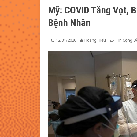
Mỹ: COVID Tăng Vọt, B
[ 08/05/2026 ]
Ký Ức Sài Gòn (Bà
Bệnh Nhân
12/31/2020
Hoàng Hiếu
Tin Cộng Đ