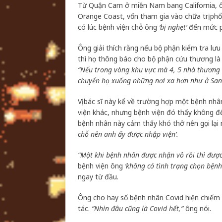
Từ Quận Cam ở miền Nam bang California, ôn
Orange Coast, vốn tham gia vào chữa trị phổ
có lúc bệnh viện chỗ ông
‘bị nghẹt’
đến mức p
Ông giải thích rằng nếu bộ phận kiểm tra lưu
thì họ thông báo cho bộ phận cứu thương là
“Nếu trong vòng khu vực mà 4, 5 nhà thương b
chuyển họ xuống những nơi xa hơn như ở San
Vị bác sĩ này kể về trường hợp một bệnh nhâ
viện khác, nhưng bệnh viện đó thấy không 
bệnh nhân này cảm thấy khó thở nên gọi lại 
chỗ nên anh ấy được nhập viện’.
“Một khi bệnh nhân được nhận vô rồi thì đượ
bệnh viện ông
‘không có tình trạng chọn bệnh
ngay từ đầu.
Ông cho hay số bệnh nhân Covid hiện chiếm
tác.
“Nhìn đâu cũng là Covid hết,”
ông nói.