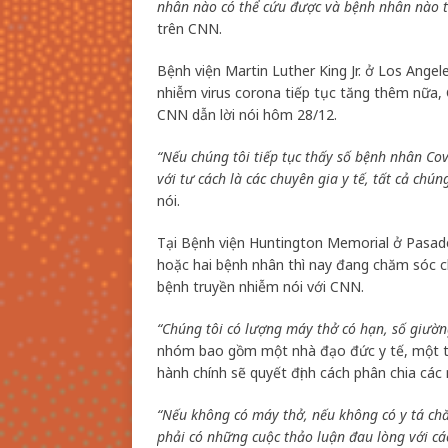
nhân nào có thể cứu được và bệnh nhân nào t
trên CNN.
Bệnh viện Martin Luther King Jr. ở Los Angel
nhiễm virus corona tiếp tục tăng thêm nữa, 
CNN dẫn lời nói hôm 28/12.
“Nếu chúng tôi tiếp tục thấy số bệnh nhân Cov
với tư cách là các chuyên gia y tế, tất cả chú
nói.
Tại Bệnh viện Huntington Memorial ở Pasade
hoặc hai bệnh nhân thì nay đang chăm sóc ch
bệnh truyền nhiễm nói với CNN.
“Chúng tôi có lượng máy thở có hạn, số giườn
nhóm bao gồm một nhà đạo đức y tế, một th
hành chính sẽ quyết định cách phân chia các
“Nếu không có máy thở, nếu không có y tá ch
phải có những cuộc thảo luận đau lòng với các