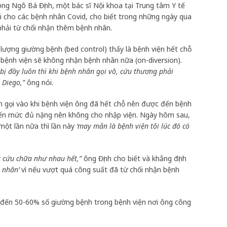
g Ngô Bá Định, một bác sĩ Nội khoa tại Trung tâm Y tế
i cho các bệnh nhân Covid, cho biết trong những ngày qua
hải từ chối nhận thêm bệnh nhân.
 lượng giường bệnh (bed control) thấy là bệnh viện hết chỗ
 bệnh viện sẽ không nhận bệnh nhân nữa (on-diversion).
ị đầy luôn thì khi bệnh nhân gọi vô, cứu thương phải
 Diego,”
ông nói.
n gọi vào khi bệnh viện ông đã hết chỗ nên được đến bệnh
đến mức đủ nặng nên không cho nhập viện. Ngày hôm sau,
một lần nữa thì lần này
‘may mắn là bệnh viện tôi lúc đó có
c cứu chữa như nhau hết,”
ông Định cho biết và khẳng định
 nhân’
vì nếu vượt quá công suất đã từ chối nhận bệnh
 đến 50-60% số giường bệnh trong bệnh viện nơi ông công