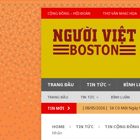
CỘNG ĐỒNG – HỘI ĐOÀN
THƠ VĂN NHẠC HỌA
TRANG ĐẦU
TIN TỨC
BÌNH 
TRANG ĐẦU
TIN TỨC
BÌNH LUẬN
[ 08/05/2026 ]
Sẽ Có Một Ngày 
TIN MỚI
[ 08/05/2026 ]
Tại Sao Mình Số
HOME
TIN TỨC
TIN CỘNG ĐỒNG
[ 08/04/2026 ]
Khi TonTon Mỹ 
Nhân
[ 08/04/2026 ]
Tin Thế Giới Hô