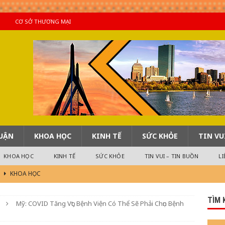
CƠ SỞ THƯƠNG MẠI
LUẬN
KHOA HỌC
KINH TẾ
SỨC KHỎE
TIN VU
KHOA HỌC
KINH TẾ
SỨC KHỎE
TIN VUI – TIN BUỒN
LI
!
KHOA HỌC
ng Tử Tế Mà Đời Vẫn Lận Đận Khổ Cực ?
BÌNH LUẬN
TÌM 
Mỹ: COVID Tăng Vọt, Bệnh Viện Có Thể Sẽ Phải Chọn Bệnh
Phiếm
TIN HOA KỲ
m Hay 4/8/2026
TIN QUỐC TẾ