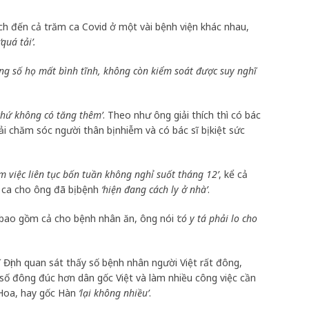
ch đến cả trăm ca Covid ở một vài bệnh viện khác nhau,
‘quá tải’.
ong số họ mất bình tĩnh, không còn kiểm soát được suy nghĩ
 chứ không có tăng thêm’
. Theo như ông giải thích thì có bác
hải chăm sóc người thân bị nhiễm và có bác sĩ bị kiệt sức
àm việc liên tục bốn tuần không nghỉ suốt tháng 12’
, kể cả
y ca cho ông đã bị bệnh
‘hiện đang cách ly ở nhà’
.
 bao gồm cả cho bệnh nhân ăn, ông nói
‘có y tá phải lo cho
ĩ Định quan sát thấy số bệnh nhân người Việt rất đông,
số đông đúc hơn dân gốc Việt và làm nhiều công việc cần
 Hoa, hay gốc Hàn
‘lại không nhiều’
.