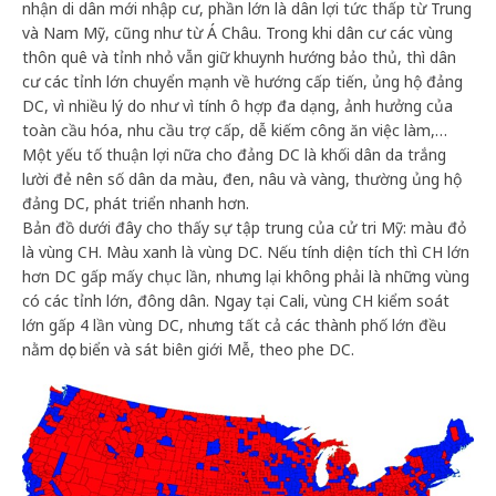
nhận di dân mới nhập cư, phần lớn là dân lợi tức thấp từ Trung
và Nam Mỹ, cũng như từ Á Châu. Trong khi dân cư các vùng
thôn quê và tỉnh nhỏ vẫn giữ khuynh hướng bảo thủ, thì dân
cư các tỉnh lớn chuyển mạnh về hướng cấp tiến, ủng hộ đảng
DC, vì nhiều lý do như vì tính ô hợp đa dạng, ảnh hưởng của
toàn cầu hóa, nhu cầu trợ cấp, dễ kiếm công ăn việc làm,…
Một yếu tố thuận lợi nữa cho đảng DC là khối dân da trắng
lười đẻ nên số dân da màu, đen, nâu và vàng, thường ủng hộ
đảng DC, phát triển nhanh hơn.
Bản đồ dưới đây cho thấy sự tập trung của cử tri Mỹ: màu đỏ
là vùng CH. Màu xanh là vùng DC. Nếu tính diện tích thì CH lớn
hơn DC gấp mấy chục lần, nhưng lại không phải là những vùng
có các tỉnh lớn, đông dân. Ngay tại Cali, vùng CH kiểm soát
lớn gấp 4 lần vùng DC, nhưng tất cả các thành phố lớn đều
nằm dọc biển và sát biên giới Mễ, theo phe DC.