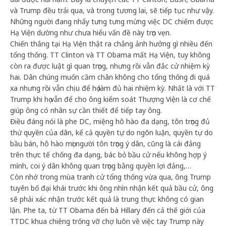
và Trump đều trải qua, và trong tương lai, sẽ tiếp tục như vậy.
Những người đang nhẩy tưng tưng mừng việc DC chiếm được
Hạ Viện dường như chưa hiểu vấn đề này trọn vẹn.
Chiến thắng tại Hạ Viện thật ra chẳng ảnh hưởng gì nhiều đến
tổng thống. TT Clinton và TT Obama mất Hạ Viện, tuy không
còn ra được luật gì quan trọng, nhưng rồi vẫn đắc cử nhiệm kỳ
hai. Dân chúng muốn cầm chân không cho tổng thống đi quá
xa nhưng rồi vẫn chịu để họ làm đủ hai nhiệm kỳ. Nhất là với TT
Trump khi họ vẫn để cho ông kiểm soát Thượng Viện là cơ chế
giúp ông có nhân sự cần thiết để tiếp tay ông.
Điều đáng nói là phe DC, miệng hô hào đa dạng, tôn trọng đủ
thứ quyền của dân, kể cả quyền tự do ngôn luận, quyền tự do
bầu bán, hô hào mọi người tôn trọng ý dân, cũng là cái đảng
trên thực tế chống đa dạng, bác bỏ bầu cử nếu không hợp ý
mình, coi ý dân không quan trọng bằng quyền lợi đảng,…
Còn nhớ trong mùa tranh cử tổng thống vừa qua, ông Trump
tuyên bố đại khái trước khi ông nhìn nhận kết quả bầu cử, ông
sẽ phải xác nhận trước kết quả là trung thực không có gian
lận. Phe ta, từ TT Obama đến bà Hillary đến cả thế giới của
TTDC khua chiêng trống vỡ chợ luôn về việc tay Trump này