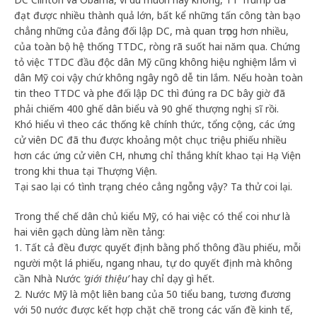
đạt được nhiều thành quả lớn, bất kể những tấn công tàn bạo
chẳng những của đảng đối lập DC, mà quan trọng hơn nhiều,
của toàn bộ hệ thống TTDC, ròng rã suốt hai năm qua. Chứng
tỏ việc TTDC đầu độc dân Mỹ cũng không hiệu nghiệm lắm vì
dân Mỹ coi vậy chứ không ngây ngô dễ tin lắm. Nếu hoàn toàn
tin theo TTDC và phe đối lập DC thì đúng ra DC bây giờ đã
phải chiếm 400 ghế dân biểu và 90 ghế thượng nghị sĩ rồi.
Khó hiểu vì theo các thống kê chính thức, tổng cộng, các ứng
cử viên DC đã thu được khoảng một chục triệu phiếu nhiều
hơn các ứng cử viên CH, nhưng chỉ thắng khít khao tại Hạ Viện
trong khi thua tại Thượng Viện.
Tại sao lại có tình trạng chéo cẳng ngỗng vậy? Ta thử coi lại.
Trong thể chế dân chủ kiểu Mỹ, có hai việc có thể coi như là
hai viên gạch dùng làm nền tảng:
1. Tất cả đều được quyết định bằng phổ thông đầu phiếu, mỗi
người một lá phiếu, ngang nhau, tự do quyết định mà không
cần Nhà Nước
‘giới thiệu’
hay chỉ dạy gì hết.
2. Nước Mỹ là một liên bang của 50 tiểu bang, tương đương
với 50 nước được kết hợp chặt chẽ trong các vấn đề kinh tế,