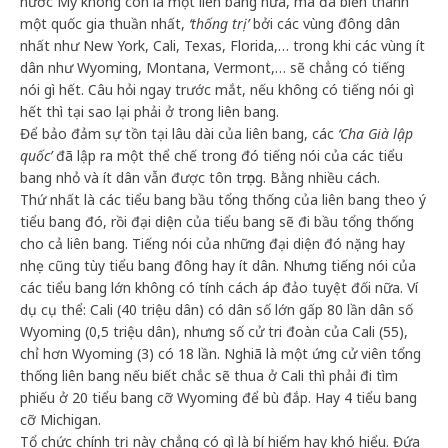
nước Mỹ không còn là một liên bang nữa, mà đã biến thành
một quốc gia thuần nhất,
‘thống trị’
bởi các vùng đông dân
nhất như New York, Cali, Texas, Florida,… trong khi các vùng ít
dân như Wyoming, Montana, Vermont,… sẽ chẳng có tiếng
nói gì hết. Câu hỏi ngay trước mắt, nếu không có tiếng nói gì
hết thì tại sao lại phải ở trong liên bang.
Để bảo đảm sự tồn tại lâu dài của liên bang, các
‘Cha Già lập
quốc’
đã lập ra một thể chế trong đó tiếng nói của các tiểu
bang nhỏ và ít dân vẫn được tôn trọng. Bằng nhiều cách.
Thứ nhất là các tiểu bang bầu tổng thống của liên bang theo ý
tiểu bang đó, rồi đại diện của tiểu bang sẽ đi bầu tổng thống
cho cả liên bang. Tiếng nói của những đại diện đó nặng hay
nhẹ cũng tùy tiểu bang đông hay ít dân. Nhưng tiếng nói của
các tiểu bang lớn không có tính cách áp đảo tuyệt đối nữa. Ví
dụ cụ thể: Cali (40 triệu dân) có dân số lớn gấp 80 lần dân số
Wyoming (0,5 triệu dân), nhưng số cử tri đoàn của Cali (55),
chỉ hơn Wyoming (3) có 18 lần. Nghiã là một ứng cử viên tổng
thống liên bang nếu biết chắc sẽ thua ở Cali thì phải đi tìm
phiếu ở 20 tiểu bang cỡ Wyoming để bù đắp. Hay 4 tiểu bang
cỡ Michigan.
Tổ chức chính trị này chẳng có gì là bí hiểm hay khó hiểu. Đứa