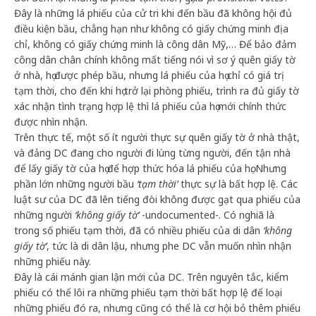
Đây là những lá phiếu của cử tri khi đến bầu đã không hội đủ
điều kiện bầu, chẳng hạn như không có giấy chứng minh địa
chỉ, không có giấy chứng minh là công dân Mỹ,… Để bảo đảm
công dân chân chính không mất tiếng nói vì sơ ý quên giấy tờ
ở nhà, họ được phép bầu, nhưng lá phiếu của họ chỉ có giá trị
tạm thời, cho đến khi họ trở lại phòng phiếu, trình ra đủ giấy tờ
xác nhận tình trạng hợp lệ thì lá phiếu của họ mới chính thức
được nhìn nhận.
Trên thực tế, một số ít người thực sự quên giấy tờ ở nhà thật,
và đảng DC đang cho người đi lùng từng người, đến tận nhà
để lấy giấy tờ của họ để hợp thức hóa lá phiếu của họ. Nhưng
phần lớn những người bầu
‘tạm thời’
thực sự là bất hợp lệ. Các
luật sư của DC đã lên tiếng đòi không được gạt qua phiếu của
những người
‘không giấy tờ’
-undocumented-. Có nghiã là
trong số phiếu tạm thời, đã có nhiều phiếu của di dân
‘không
giấy tờ’
, tức là di dân lậu, nhưng phe DC vẫn muốn nhìn nhận
những phiếu này.
Đây là cái mánh gian lận mới của DC. Trên nguyên tắc, kiểm
phiếu có thể lôi ra những phiếu tạm thời bất hợp lệ để loại
những phiếu đó ra, nhưng cũng có thể là cơ hội bỏ thêm phiếu