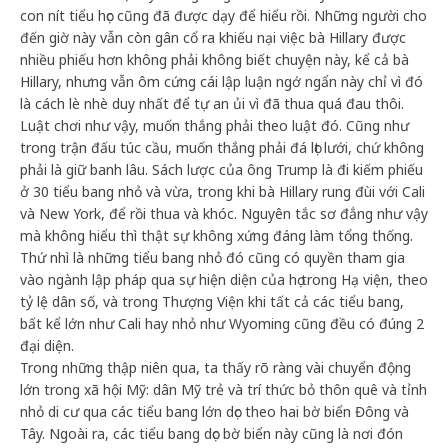
con nít tiểu học cũng đã được dạy để hiểu rồi. Những người cho
đến giờ này vẫn còn gân cổ ra khiếu nại việc bà Hillary được
nhiều phiếu hơn không phải không biết chuyện này, kể cả bà
Hillary, nhưng vẫn ôm cứng cái lập luận ngớ ngẩn này chỉ vì đó
là cách lè nhè duy nhất để tự an ủi vì đã thua quá đau thôi.
Luật chơi như vậy, muốn thắng phải theo luật đó. Cũng như
trong trận đấu túc cầu, muốn thắng phải đá lọt lưới, chứ không
phải là giữ banh lâu. Sách lược của ông Trump là đi kiếm phiếu
ở 30 tiểu bang nhỏ và vừa, trong khi bà Hillary rung đùi với Cali
và New York, để rồi thua và khóc. Nguyên tắc sơ đẳng như vậy
mà không hiểu thì thật sự không xứng đáng làm tổng thống.
Thứ nhì là những tiểu bang nhỏ đó cũng có quyền tham gia
vào ngành lập pháp qua sự hiện diện của họ trong Hạ viện, theo
tỷ lệ dân số, và trong Thượng Viện khi tất cả các tiểu bang,
bất kể lớn như Cali hay nhỏ như Wyoming cũng đều có đúng 2
đại diện.
Trong những thập niên qua, ta thấy rõ ràng vài chuyển động
lớn trong xã hội Mỹ: dân Mỹ trẻ và trí thức bỏ thôn quê và tỉnh
nhỏ di cư qua các tiểu bang lớn dọc theo hai bờ biển Đông và
Tây. Ngoài ra, các tiểu bang dọc bờ biển này cũng là nơi đón