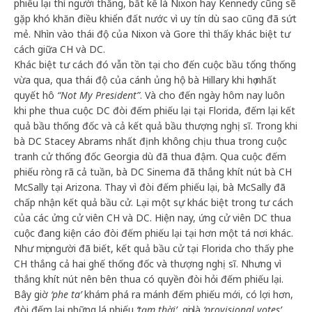
phiếu lại thì người thắng, bất kể là Nixon hay Kennedy cũng sẽ
gặp khó khăn điều khiển đất nước vì uy tín dù sao cũng đã sứt
mẻ. Nhìn vào thái độ của Nixon và Gore thì thấy khác biệt tư
cách giữa CH và DC.
Khác biệt tư cách đó vẫn tồn tại cho đến cuộc bầu tổng thống
vừa qua, qua thái độ của cánh ủng hộ bà Hillary khi họ nhất
quyết hô
“Not My President”
. Và cho đến ngày hôm nay luôn
khi phe thua cuộc DC đòi đếm phiếu lại tại Florida, đếm lại kết
quả bầu thống đốc và cả kết quả bầu thượng nghị sĩ. Trong khi
bà DC Stacey Abrams nhất định không chịu thua trong cuộc
tranh cử thống đốc Georgia dù đã thua đậm. Qua cuộc đếm
phiếu ròng rã cả tuần, bà DC Sinema đã thắng khít nút bà CH
McSally tại Arizona. Thay vì đòi đếm phiếu lại, bà McSally đã
chấp nhận kết quả bầu cử. Lại một sự khác biệt trong tư cách
của các ửng cử viên CH và DC. Hiện nay, ứng cử viên DC thua
cuộc đang kiện cáo đòi đếm phiếu lại tại hơn một tá nơi khác.
Như mọi người đã biết, kết quả bầu cử tại Florida cho thấy phe
CH thắng cả hai ghế thống đốc và thượng nghị sĩ. Nhưng vì
thắng khít nút nên bên thua có quyền đòi hỏi đếm phiếu lại.
Bây giờ
‘phe ta’
khám phá ra mánh đếm phiếu mới, có lợi hơn,
đòi đếm lại những lá phiếu
‘tạm thời’
, gọi là
‘provisional votes’
.