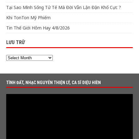
Tại Sao Mình Sống Tử Tế Mà Đời Vẫn Lận Đận Khổ Cực ?
Khi TonTon Mỹ Phiếm
Tin Thế Giới Hôm Hay 4/8/2026
LƯU TRỮ
TÌNH ĐẤT, NHẠC NGUYỄN THIỆN LÝ, CA SĨ DIỆU HIỀN
Video
Player