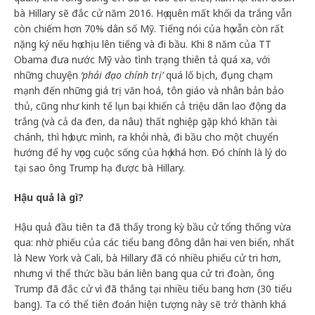
bà Hillary sẽ đắc cử năm 2016. Họ quên mất khối da trắng vẫn
còn chiếm hơn 70% dân số Mỹ. Tiếng nói của họ vẫn còn rất
nặng ký nếu họ chịu lên tiếng và đi bầu. Khi 8 năm của TT
Obama đưa nước Mỹ vào tình trạng thiên tả quá xa, với
những chuyện
‘phải đạo chính trị’
quá lố bịch, đụng chạm
mạnh đến những giá trị văn hoá, tôn giáo và nhân bản bảo
thủ, cũng như kinh tế lụn bại khiến cả triệu dân lao động da
trắng (và cả da đen, da nâu) thất nghiệp gặp khó khăn tài
chánh, thì họ bực mình, ra khỏi nhà, đi bầu cho một chuyển
hướng để hy vọng cuộc sống của họ khá hơn. Đó chính là lý do
tại sao ông Trump hạ được bà Hillary.
Hậu quả là gì?
Hậu quả đầu tiên ta đã thấy trong kỳ bầu cử tổng thống vừa
qua: nhờ phiếu của các tiểu bang đông dân hai ven biển, nhất
là New York và Cali, bà Hillary đã có nhiều phiếu cử tri hơn,
nhưng vì thể thức bầu bán liên bang qua cử tri đoàn, ông
Trump đã đắc cử vì đã thắng tại nhiều tiểu bang hơn (30 tiểu
bang). Ta có thể tiên đoán hiện tượng này sẽ trở thành khá