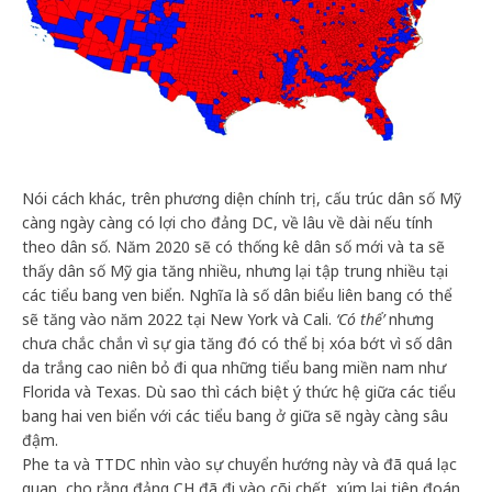
Nói cách khác, trên phương diện chính trị, cấu trúc dân số Mỹ
càng ngày càng có lợi cho đảng DC, về lâu về dài nếu tính
theo dân số. Năm 2020 sẽ có thống kê dân số mới và ta sẽ
thấy dân số Mỹ gia tăng nhiều, nhưng lại tập trung nhiều tại
các tiểu bang ven biển. Nghĩa là số dân biểu liên bang có thể
sẽ tăng vào năm 2022 tại New York và Cali.
‘Có thể’
nhưng
chưa chắc chắn vì sự gia tăng đó có thể bị xóa bớt vì số dân
da trắng cao niên bỏ đi qua những tiểu bang miền nam như
Florida và Texas. Dù sao thì cách biệt ý thức hệ giữa các tiểu
bang hai ven biển với các tiểu bang ở giữa sẽ ngày càng sâu
đậm.
Phe ta và TTDC nhìn vào sự chuyển hướng này và đã quá lạc
quan, cho rằng đảng CH đã đi vào cõi chết, xúm lại tiên đoán