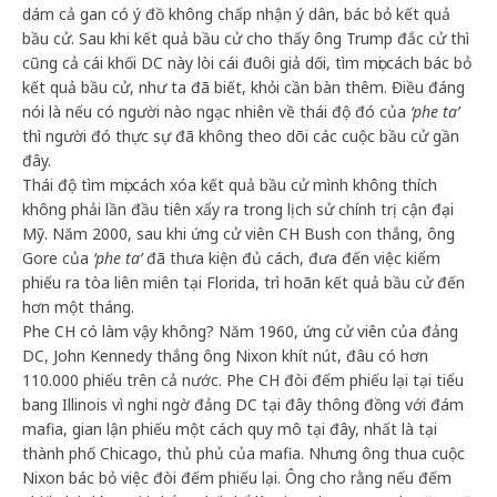
dám cả gan có ý đồ không chấp nhận ý dân, bác bỏ kết quả
bầu cử. Sau khi kết quả bầu cử cho thấy ông Trump đắc cử thì
cũng cả cái khối DC này lòi cái đuôi giả dối, tìm mọi cách bác bỏ
kết quả bầu cử, như ta đã biết, khỏi cần bàn thêm. Điều đáng
nói là nếu có người nào ngạc nhiên về thái độ đó của
‘phe ta’
thì người đó thực sự đã không theo dõi các cuộc bầu cử gần
đây.
Thái độ tìm mọi cách xóa kết quả bầu cử mình không thích
không phải lần đầu tiên xẩy ra trong lịch sử chính trị cận đại
Mỹ. Năm 2000, sau khi ứng cử viên CH Bush con thắng, ông
Gore của
‘phe ta’
đã thưa kiện đủ cách, đưa đến việc kiểm
phiếu ra tòa liên miên tại Florida, trì hoãn kết quả bầu cử đến
hơn một tháng.
Phe CH có làm vậy không? Năm 1960, ứng cử viên của đảng
DC, John Kennedy thắng ông Nixon khít nút, đâu có hơn
110.000 phiếu trên cả nước. Phe CH đòi đếm phiếu lại tại tiểu
bang Illinois vì nghi ngờ đảng DC tại đây thông đồng với đám
mafia, gian lận phiếu một cách quy mô tại đây, nhất là tại
thành phố Chicago, thủ phủ của mafia. Nhưng ông thua cuộc
Nixon bác bỏ việc đòi đếm phiếu lại. Ông cho rằng nếu đếm