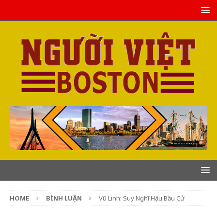
HOME
BÌNH LUẬN
Vũ Linh: Suy Nghĩ Hậu Bầu Cử