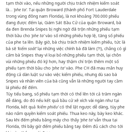
tạm thời vào, nếu những người chịu trách nhiệm kiểm soát
là…
‘phe ta’
. Tại quận Broward (thành phố Fort Lauderdale
trong vùng đông nam Florida), là nơi khoảng 700.000 phiếu
đang được đếm lại, Giám Sát Bầu Cử của quận Broward, bà
da đen Brenda Snipes bị nghi ngờ đã trộn những phiếu tạm
thời bầu cho
‘phe ta’
vào số những phiếu hợp lệ, tăng số phiếu
của phe ta lên. Bây giờ, bà chịu trách nhiệm kiểm phiếu, tức là
bà sẽ
‘kiểm soát’
lại những việc chính bà đã làm (?!), chẳng có gì
cấm bà Snipes thay vì loại bỏ những phiếu tạm thời, lại chôn
vùi những phiếu đó kỹ hơn, hay thậm chí trộn thêm một số
phiếu tạm thời bầu cho
‘phe ta’
vào. Phe CH đã mau mắn huy
động cả dàn luật sư vào việc kiểm phiếu, nhưng dù sao bà
Snipes và nhân viên của bà cũng vẫn là những người tay cầm
lá phiếu để đếm.
Tùy tiểu bang, số phiếu tạm thời có thể lên tới cả trăm ngàn
dễ dàng, do đó nếu kết quả bầu cử xê xích vài ngàn như tại
Florida, kết quả
‘kiểm phiếu’
có thể lật ngược dễ dàng, tùy phe
nào nắm quyền kiểm soát phiếu. Thua keo này, bày keo khác.
Sau khi đếm phiếu bằng máy cho thấy
‘phe ta’
vẫn thua tại
Florida, thì bây giờ đếm phiếu bằng tay. Đếm đủ cách cho tới