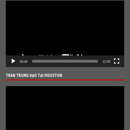
Video
Player
00:00
12:30
TRẦN TRUNG ĐẠO TẠI HOUSTON
Video
Player