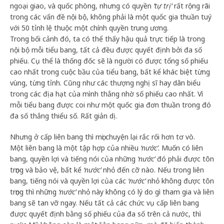
ngoại giao, và quốc phòng, nhưng có quyền
‘tự trị’
rất rộng rãi
trong các vấn đề nội bộ, không phải là một quốc gia thuần tuý
với 50 tỉnh lệ thuộc một chính quyền trung ương.
Trong bối cảnh đó, ta có thể thấy hậu quả trực tiếp là trong
nội bộ mỗi tiểu bang, tất cả đều được quyết định bởi đa số
phiếu. Cụ thể là thống đốc sẽ là người có được tổng số phiếu
cao nhất trong cuộc bầu của tiểu bang, bất kể khác biệt từng
vùng, từng tỉnh. Cũng như các thượng nghị sĩ hay dân biểu
trong các địa hạt của mình thắng nhờ số phiếu cao nhất. Vì
mỗi tiểu bang được coi như một quốc gia đơn thuần trong đó
đa số thắng thiểu số. Rất giản dị.
Nhưng ở cấp liên bang thì mọi chuyện lại rắc rối hơn tơ vò.
Một liên bang là một tập hợp của nhiều
‘nước’
. Muốn có liên
bang, quyền lợi và tiếng nói của những
‘nước’
đó phải được tôn
trọng và bảo vệ, bất kể
‘nước’
nhỏ đến cỡ nào. Nếu trong liên
bang, tiếng nói và quyền lợi của các
‘nước’
nhỏ không được tôn
trọng thì những
‘nước’
nhỏ này không có lý do gì tham gia và liên
bang sẽ tan vỡ ngay. Nếu tất cả các chức vụ cấp liên bang
được quyết định bằng số phiếu của đa số trên cả nước, thì