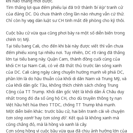
khi nào thắng mới được.
Tìm thắng lợi qua đếm phiếu lại đã trở thành
‘bí kíp’
tranh cử
của đảng DC. Dù chưa thành công lần nào nhưng vẫn cứ thử.
Chỉ còn hy vọng dàn luật sư CH tinh mắt đề phòng cho kỹ thôi.
Cuộc bầu cử vừa qua cũng phơi bày ra một số diễn biến trong
chính trị Mỹ.
Tại tiểu bang Cali, cho đến khi bài này được viết thì vẫn chưa
đếm phiếu xong tại nhiều nơi. Tuy nhiên, DC rõ ràng đã thắng
lớn tại tiểu bang này. Quận Cam, thành đồng cuối cùng của
khối CH tại Nam Cali, có vẻ đã thất thủ trước làn sóng xanh
của DC. Cali càng ngày càng chuyển hướng mạnh về phiá DC,
phần lớn là do hậu thuẫn của khối di dân Nam và Trung Mỹ, và
của khối dân gốc Tầu, không thích chính sách chống Trung
Cộng của TT Trump. Khối dân gốc Việt là khối dân Á Châu duy
nhất trong đó đa số ủng hộ CH, cho dù truyền thông tỵ nạn
Việt hầu hết hùa theo TTDC, chống TT Trump khá mạnh.
Một diễn biến khác: trước bầu cử, hai bên tranh cãi về chuyện
‘cơn sóng xanh’
hay
‘cơn sóng đỏ’
. Kết quả là không xanh mà
cũng chẳng đỏ, mà là hồng và xanh lá cây.
Cơn sóng hồng vì cuộc bầu vừa qua đã chịu ảnh hưởng lớn của