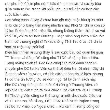
các phụ nữ. Cử tri phụ nữ đi bầu đông hơn tất cả các kỳ bầu
giữa mùa trước, trong khi nhiều phụ nữ trẻ đắc cử hơn các
cuộc bầu trước.
Cơn sóng xanh lá cây vì chưa bao giờ một cuộc bầu giữa mùa
lại bị chi phối bằng tiền nặng như lần này. Khối CH chi ra con số
kỷ lục là khoảng 300 triệu đô, nhưng không thấm thiá gì so với
khối DC, chi ra tới hơn 600 triệu. Một mình ông Beto O’Rourke
tranh cử thượng nghị sĩ Texas chống TNS Ted Cruz, đã chi ra
hơn 70 triệu tuy thất bại.
Điều hiển nhiên ai cũng thấy là sau cuộc bầu cử, quan hệ giữa
TT Trump và đảng DC cũng như TTDC sẽ tệ hại hơn nhiều.
Trang mạng thiên tả Axios đã cung cấp một danh sách 85
chuyện phe DC tại Hạ Viện có thể sẽ điều tra. Dĩ nhiên đây chỉ
là danh sách của Axios, có tính cách phóng đại lố bịch, nhưng
ta có thể tin tưởng DC sẽ dòm ngó rất kỹ danh sách này.
Phe DC cũng không nên quên CH còn giữ Thượng Viện, có
nghiã là Hạ Viện tung ra một chục cuộc điều tra về TT Trump
thì Thượng Viện cũng có thể tung ra một chục cuộc điều tra
về TT Obama, bà Hillary, FBI, FISA, Nhà Nước Ngầm trong
các bộ Tư Pháp, bộ Ngoại Giao,… Rồi cả TT Trump cũng có