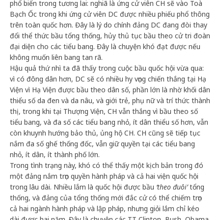
phổ biến trong tương lai: nghiã là ứng cử viên CH sẽ vào Toà
Bạch Ốc trong khi ứng cử viên DC được nhiều phiếu phổ thông
trên toàn quốc hơn. Đây là lý do chính đảng DC đang đòi thay
đổi thể thức bầu tổng thống, hủy thủ tục bầu theo cử tri đoàn
đại diện cho các tiểu bang. Đây là chuyện khó đạt được nếu
không muốn liên bang tan rã.
Hậu quả thứ nhì ta đã thấy trong cuộc bầu quốc hội vừa qua:
vì có đông dân hơn, DC sẽ có nhiều hy vọng chiến thắng tại Hạ
Viện vì Hạ Viện được bầu theo dân số, phần lớn là nhờ khối dân
thiểu số da đen và da nâu, và giới trẻ, phụ nữ và trí thức thành
thị, trong khi tại Thượng Viện, CH vẫn thắng vì bầu theo số
tiểu bang, và đa số các tiểu bang nhỏ, ít dân thiểu số hơn, vẫn
còn khuynh hướng bảo thủ, ủng hộ CH. CH cũng sẽ tiếp tục
nắm đa số ghế thống đốc, vẫn giữ quyền tại các tiểu bang
nhỏ, ít dân, ít thành phố lớn.
Trong tình trạng này, khó có thể thấy một kịch bản trong đó
một đảng nắm trọn quyền hành pháp và cả hai viện quốc hội
trong lâu dài. Nhiều lắm là quốc hội được bầu
‘theo đuôi’
tổng
thống, và đảng của tổng thống mới đắc cử có thể chiếm trọn
cả hai ngành hành pháp và lập pháp, nhưng giỏi lắm chỉ kéo
dài được hai năm. Đây là chuyện các TT Clinton, Bush, Obama