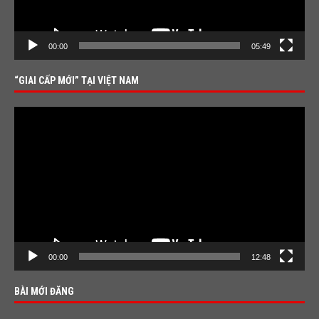
00:00
05:49
“GIAI CẤP MỚI” TẠI VIỆT NAM
Video
Player
00:00
12:48
BÀI MỚI ĐĂNG