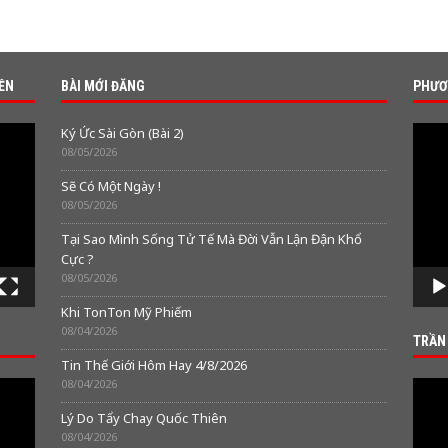
IỀN
BÀI MỚI ĐĂNG
PHƯƠ
Video
Ký Ức Sài Gòn (Bài 2)
Playe
08/05/2026
Sẽ Có Một Ngày !
08/05/2026
Tại Sao Mình Sống Tử Tế Mà Đời Vẫn Lận Đận Khổ
Cực ?
08/05/2026
Khi TonTon Mỹ Phiếm
08/04/2026
TRẦN
Tin Thế Giới Hôm Hay 4/8/2026
08/04/2026
Video
Playe
Lý Do Tẩy Chay Quốc Thiên
08/04/2026