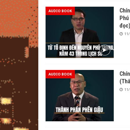
Chín
AUDIO BOOK
Phú 
đọc
11/
Chín
AUDIO BOOK
(Thâ
11/