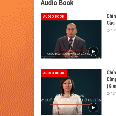
Audio Book
[ 08/05/2026 ]
Sẽ Có Một Ngày 
Chín
AUDIO BOOK
Của 
10/
Chín
AUDIO BOOK
Cùng
(Kim
12/