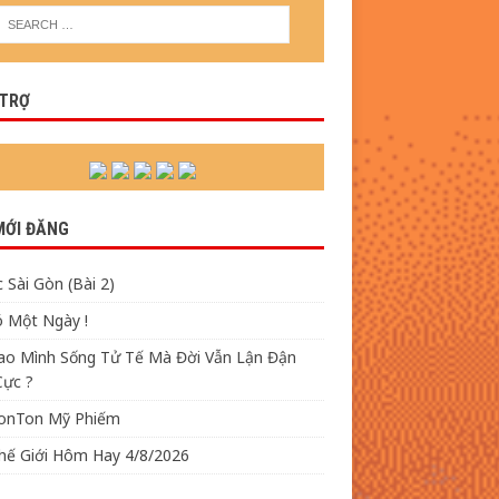
 TRỢ
MỚI ĐĂNG
 Sài Gòn (Bài 2)
ó Một Ngày !
Sao Mình Sống Tử Tế Mà Đời Vẫn Lận Đận
Cực ?
TonTon Mỹ Phiếm
Thế Giới Hôm Hay 4/8/2026