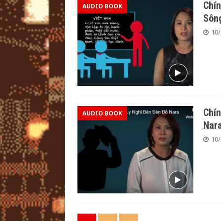
Chín
AUDIO BOOK
Sôn
10/
Chín
AUDIO BOOK
Nar
10/