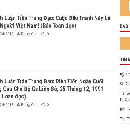
!
KHOA HỌC
h Luận Trần Trung Đạo: Cuộc Đấu Tranh Này Là
Người Việt Nam! (Bảo Toàn đọc)
BẢO
24/2019
Bang Cao
0
TIN 
Ký Ức
h Luận Trần Trung Đạo: Diễn Tiến Ngày Cuối
Sẽ C
 Của Chế Độ Cs Liên Sô, 25 Tháng 12, 1991
Tại 
 Loan đọc)
Khổ 
24/2018
Bang Cao
0
Khi 
Tin 