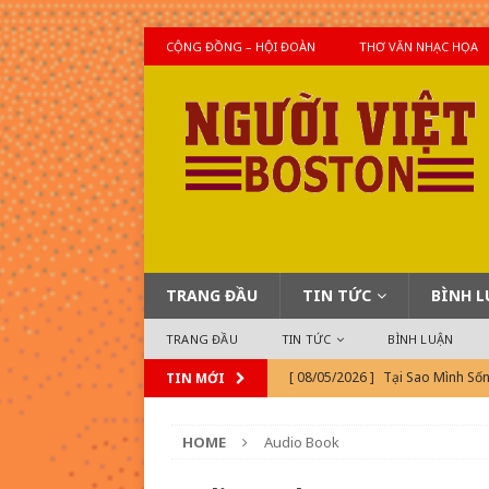
CỘNG ĐỒNG – HỘI ĐOÀN
THƠ VĂN NHẠC HỌA
TRANG ĐẦU
TIN TỨC
BÌNH 
TRANG ĐẦU
TIN TỨC
BÌNH LUẬN
[ 08/05/2026 ]
Tại Sao Mình Số
TIN MỚI
[ 08/04/2026 ]
Khi TonTon Mỹ 
HOME
Audio Book
[ 08/04/2026 ]
Tin Thế Giới Hô
[ 08/05/2026 ]
Ký Ức Sài Gòn (Bà