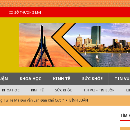
CƠ SỞ THƯƠNG MẠI
LUẬN
KHOA HỌC
KINH TẾ
SỨC KHỎE
TIN VU
KHOA HỌC
KINH TẾ
SỨC KHỎE
TIN VUI – TIN BUỒN
LI
ng Tử Tế Mà Đời Vẫn Lận Đận Khổ Cực ?
BÌNH LUẬN
Phiếm
TIN HOA KỲ
TÌM 
m Hay 4/8/2026
TIN QUỐC TẾ
i 2)
TIN QUAN TRỌNG