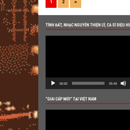
1
2
»
TÌNH ĐẤT, NHẠC NGUYỄN THIỆN LÝ, CA SĨ DIỆU H
Video
Player
00:00
05:49
“GIAI CẤP MỚI” TẠI VIỆT NAM
Video
Player