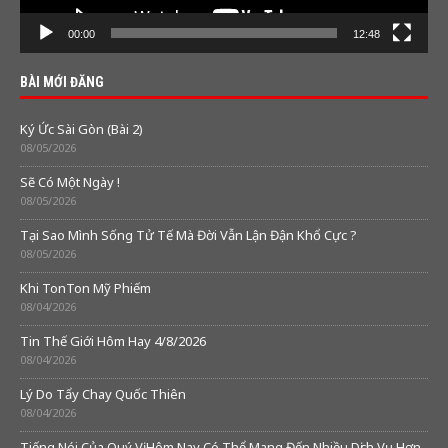
00:00
12:48
BÀI MỚI ĐĂNG
Ký Ức Sài Gòn (Bài 2)
08/05/2026
Sẽ Có Một Ngày !
08/05/2026
Tại Sao Mình Sống Tử Tế Mà Đời Vẫn Lận Đận Khổ Cực ?
08/05/2026
Khi TonTon Mỹ Phiếm
08/04/2026
Tin Thế Giới Hôm Hay 4/8/2026
08/04/2026
Lý Do Tẩy Chay Quốc Thiên
08/04/2026
Tiếng Nói Của Quý Vị Hôm Nay Có Thể Mang Đến Nhiều Dịch Vụ Hơn