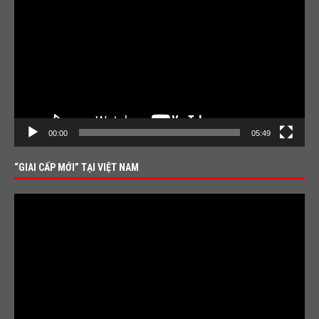
Player
00:00
05:49
“GIAI CẤP MỚI” TẠI VIỆT NAM
Video
Player