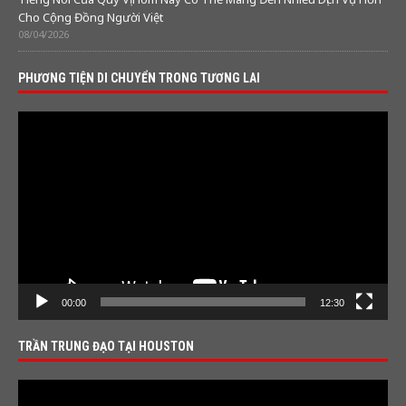
Cho Cộng Đồng Người Việt
08/04/2026
PHƯƠNG TIỆN DI CHUYỂN TRONG TƯƠNG LAI
Video
Player
00:00
12:30
TRẦN TRUNG ĐẠO TẠI HOUSTON
Video
Player