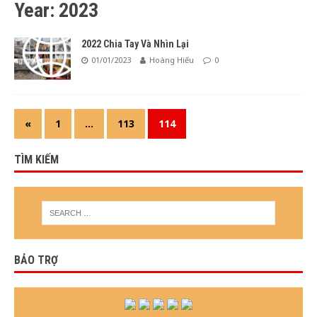
Year: 2023
2022 Chia Tay Và Nhìn Lại
01/01/2023
Hoàng Hiếu
0
«
1
…
113
114
TÌM KIẾM
BẢO TRỢ