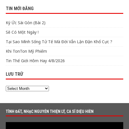
TIN MỚI ĐĂNG
Ký Ức Sài Gòn (Bài 2)
Sẽ Có Một Ngày !
Tại Sao Mình Sống Tử Tế Mà Đời Vẫn Lận Đận Khổ Cực ?
Khi TonTon Mỹ Phiếm
Tin Thế Giới Hôm Hay 4/8/2026
LƯU TRỮ
TÌNH ĐẤT, NHẠC NGUYỄN THIỆN LÝ, CA SĨ DIỆU HIỀN
Video