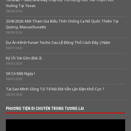
Vuông Tại Texas
08/08/2026
23/8/2026: Mời Tham Gia Biểu Tình Chống Ca Nô Quốc Thiên Tại
Quincy, Massachusetts
08/08/2026
Dự Án Kênh Funan Techo Sau Lễ Động Thổ Cách Đây 2 Năm
08/07/2026
Ký Ức Sài Gòn (Bài 2)
08/05/2026
Sẽ Có Một Ngày !
08/05/2026
Tại Sao Mình Sống Tử Tế Mà Đời Vẫn Lận Đận Khổ Cực ?
08/05/2026
PHƯƠNG TIỆN DI CHUYỂN TRONG TƯƠNG LAI
Video
Player