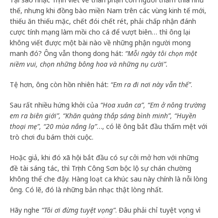
thế, nhưng khi đồng bào miền Nam trên các vùng kinh tế mới,
thiếu ăn thiếu mặc, chết đói chết rét, phải chấp nhận đánh
cược tính mạng làm mồi cho cá để vượt biên… thì ông lại
không viết được một bài nào về những phận người mong
manh đó? Ông vẫn thong dong hát:
“Mỗi ngày tôi chọn một
niềm vui, chọn những bông hoa và những nụ cười”.
Tệ hơn, ông còn hồn nhiên hát:
“Em ra đi nơi này vẫn thế”
.
Sau rất nhiều hứng khởi của
“Hoa xuân ca”, “Em ở nông trường
em ra biên giới”, “Khăn quàng thắp sáng bình minh”, “Huyền
thoại mẹ”, “20 mùa nắng lạ”
…, có lẽ ông bắt đầu thấm mệt với
trò chơi đu bám thời cuộc.
Hoặc giả, khi đó xã hội bắt đầu có sự cởi mở hơn với những
đề tài sáng tác, thì Trịnh Công Sơn bộc lộ sự chán chường
không thể che đậy. Hàng loạt ca khúc sau này chính là nỗi lòng
ông. Có lẽ, đó là những bản nhạc thật lòng nhất.
Hãy nghe
“Tôi ơi đừng tuyệt vọng”
. Đâu phải chỉ tuyệt vọng vì