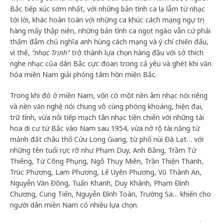
Bắc tiếp xúc sớm nhất, với những bản tình ca lạ lẫm từ nhạc
tới lời, khác hoàn toàn với những ca khúc cách mạng ngự trị
hàng mấy thập niên, những bản tình ca ngọt ngào vẫn cứ phải
thấm đẫm chủ nghĩa anh hùng cách mạng và ý chí chiến đấu,
vì thế,
“nhạc Trịnh”
trở thành lựa chọn hàng đầu với sở thích
nghe nhạc của dân Bắc cực đoan trong cả yêu và ghét khi văn
hóa miền Nam giải phóng tâm hồn miền Bắc.
Trong khi đó ở miền Nam, vốn có một nền âm nhạc nói riêng
và nền văn nghệ nói chung vô cùng phóng khoáng, hiện đại,
trữ tình, vừa nối tiếp mạch tân nhạc tiền chiến với những tài
hoa di cư từ Bắc vào Nam sau 1954, vừa nở rộ tài năng từ
mảnh đất châu thổ Cửu Long Giang, từ phố núi Đà Lạt… với
những tên tuổi rực rỡ như Phạm Duy, Anh Bằng, Trầm Tử
Thiêng, Từ Công Phụng, Ngô Thụy Miên, Trần Thiện Thanh,
Trúc Phương, Lam Phương, Lê Uyên Phương, Vũ Thành An,
Nguyễn Văn Đông, Tuấn Khanh, Duy Khánh, Phạm Đình
Chương, Cung Tiến, Nguyễn Đình Toàn, Trường Sa… khiến cho
người dân miền Nam có nhiều lựa chọn.