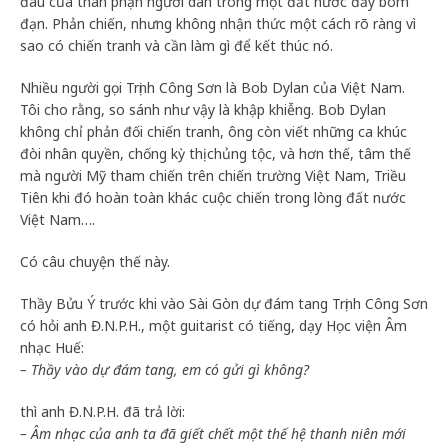
đau của thân phận người dân trong một đất nước đầy bom
đạn. Phản chiến, nhưng không nhận thức một cách rõ ràng vì
sao có chiến tranh và cần làm gì để kết thúc nó.
Nhiều người gọi Trịnh Công Sơn là Bob Dylan của Việt Nam.
Tôi cho rằng, so sánh như vậy là khập khiễng. Bob Dylan
không chỉ phản đối chiến tranh, ông còn viết những ca khúc
đòi nhân quyền, chống kỳ thị chủng tộc, và hơn thế, tâm thế
mà người Mỹ tham chiến trên chiến trường Việt Nam, Triều
Tiên khi đó hoàn toàn khác cuộc chiến trong lòng đất nước
Việt Nam….
Có câu chuyện thế này.
Thầy Bửu Ý trước khi vào Sài Gòn dự đám tang Trịnh Công Sơn
có hỏi anh Đ.N.P.H., một guitarist có tiếng, dạy Học viện Âm
nhạc Huế:
– Thầy vào dự đám tang, em có gửi gì không?
thì anh Đ.N.P.H. đã trả lời:
– Âm nhạc của anh ta đã giết chết một thế hệ thanh niên mới