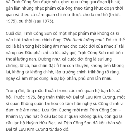
Và Trịnh Công Sơn được yêu, ghét qua từng giai đoạn lịch sử;
gắn liền những nhạc phẩm của ông theo từng khúc đoạn thời
gian và theo cả cảm quan chính trị được cho là mơ hồ (trước
1975), xu thời (sau 1975).
Cuối đời, Trịnh Công Sơn có một nhạc phẩm mà không ca sĩ
nào hát thấm hơn chính ông:
“Tiến thoái lưỡng nan”
. Đó có thể
coi là bản tổng kết bằng âm nhạc cho cuộc đời của nhạc sĩ tài
năng này. Đâu phải chỉ có lúc bấy giờ, Trịnh Công Sơn mới tiến
thoái lưỡng nan. Dường như, cả cuộc đời ông là sự lưng
chừng, lỡ cỡ, hai chân đặt ở hai con thuyền, không tiến không
lui, không tà không chính, lập trường chính trị không rõ ràng,
ngay cả âm nhạc cũng là sự bội phản, phủ định lẫn nhau.
Trong đời, ông mâu thuẫn trong các mối quan hệ bạn bè, xã
hội. Trước 1975, ông thân thiết với Đại tá Lưu Kim Cương, một
sĩ quan Không quân tài hoa có tâm hồn nghệ sĩ. Cũng chính vì
đam mê âm nhạc, Lưu Kim Cương mới mời Trịnh Công Sơn –
Khánh Ly vào hát ở câu lạc bộ sĩ quan Không quân, còn gọi là
câu lạc bộ Huỳnh Hữu Bạc, và Trịnh Công Sơn đã kết thân với
Đại tá Lưu Kim Cương từ dạo đó.