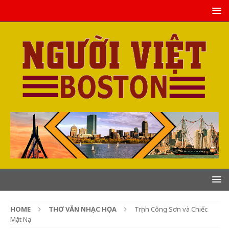
HOME
THƠ VĂN NHẠC HỌA
Trịnh Công Sơn và Chiếc
Mặt Nạ