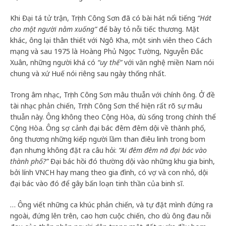
Khi Đại tá tử trận, Trịnh Công Sơn đã có bài hát nổi tiếng
“Hát
cho một người nằm xuống”
để bày tỏ nỗi tiếc thương. Mặt
khác, ông lại thân thiết với Ngô Kha, một sinh viên theo Cách
mạng và sau 1975 là Hoàng Phủ Ngọc Tường, Nguyễn Đắc
Xuân, những người khá có
“uy thế”
với văn nghệ miền Nam nói
chung và xứ Huế nói riêng sau ngày thống nhất.
Trong âm nhạc, Trịnh Công Sơn mâu thuẫn với chính ông. Ở đề
tài nhạc phản chiến, Trịnh Công Sơn thể hiện rất rõ sự mâu
thuẫn này. Ông không theo Cộng Hòa, dù sống trong chính thể
Cộng Hòa. Ông sợ cảnh đại bác đêm đêm dội về thành phố,
ông thương những kiếp người lầm than điêu linh trong bom
đạn nhưng không đặt ra câu hỏi:
“Ai đêm đêm nã đại bác vào
thành phố?”
Đại bác hồi đó thường dội vào những khu gia binh,
bởi lính VNCH hay mang theo gia đình, có vợ và con nhỏ, dội
đại bác vào đó để gây bấn loạn tinh thần của binh sĩ.
… Ông viết những ca khúc phản chiến, và tự đặt mình đứng ra
ngoài, đứng lên trên, cao hơn cuộc chiến, cho dù ông đau nỗi