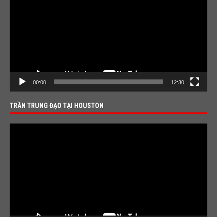
00:00
12:30
TRẦN TRUNG ĐẠO TẠI HOUSTON
Video
Player