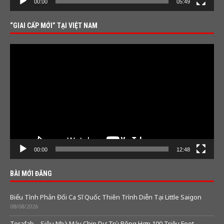
00:00
05:49
“GIAI CẤP MỚI” TẠI VIỆT NAM
Video
Player
00:00
12:48
BÀI MỚI ĐĂNG
Biểu Tình Phản Đối Ca Sĩ Quốc Thiên Trình Diễn Tại Little Saigon
08/08/2026
Terafab – Siêu Nhà Máy Chip Dự Trù Rộng Hơn 100 Triệu Foot