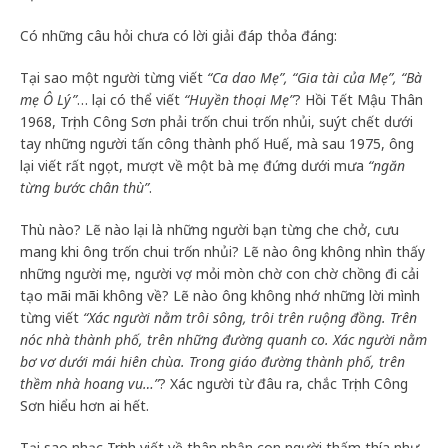
Có những câu hỏi chưa có lời giải đáp thỏa đáng:
Tại sao một người từng viết
“Ca dao Mẹ”, “Gia tài của Mẹ”, “Bà
mẹ Ô Lý”
… lại có thể viết
“Huyền thoại Mẹ”
? Hồi Tết Mậu Thân
1968, Trịnh Công Sơn phải trốn chui trốn nhủi, suýt chết dưới
tay những người tấn công thành phố Huế, mà sau 1975, ông
lại viết rất ngọt, mượt về một bà mẹ đứng dưới mưa
“ngăn
từng bước chân thù”
.
Thù nào? Lẽ nào lại là những người bạn từng che chở, cưu
mang khi ông trốn chui trốn nhủi? Lẽ nào ông không nhìn thấy
những người mẹ, người vợ mỏi mòn chờ con chờ chồng đi cải
tạo mãi mãi không về? Lẽ nào ông không nhớ những lời mình
từng viết
“Xác người nằm trôi sông, trôi trên ruộng đồng. Trên
nóc nhà thành phố, trên những đường quanh co. Xác người nằm
bơ vơ dưới mái hiên chùa. Trong giáo đường thành phố, trên
thềm nhà hoang vu…”
? Xác người từ đâu ra, chắc Trịnh Công
Sơn hiểu hơn ai hết.
Tại sao nhạc Trịnh viết về thân phận con người thấm thía như