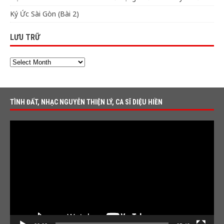
Ký Ức Sài Gòn (Bài 2)
LƯU TRỮ
TÌNH ĐẤT, NHẠC NGUYỄN THIỆN LÝ, CA SĨ DIỆU HIỀN
Video
Player