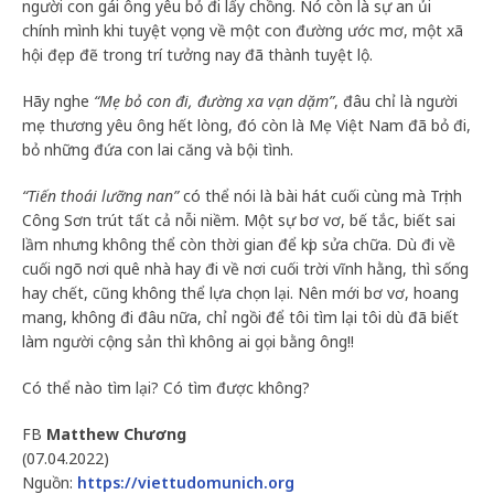
người con gái ông yêu bỏ đi lấy chồng. Nó còn là sự an ủi
chính mình khi tuyệt vọng về một con đường ước mơ, một xã
hội đẹp đẽ trong trí tưởng nay đã thành tuyệt lộ.
Hãy nghe
“Mẹ bỏ con đi, đường xa vạn dặm”
, đâu chỉ là người
mẹ thương yêu ông hết lòng, đó còn là Mẹ Việt Nam đã bỏ đi,
bỏ những đứa con lai căng và bội tình.
“Tiến thoái lưỡng nan”
có thể nói là bài hát cuối cùng mà Trịnh
Công Sơn trút tất cả nỗi niềm. Một sự bơ vơ, bế tắc, biết sai
lầm nhưng không thể còn thời gian để kịp sửa chữa. Dù đi về
cuối ngõ nơi quê nhà hay đi về nơi cuối trời vĩnh hằng, thì sống
hay chết, cũng không thể lựa chọn lại. Nên mới bơ vơ, hoang
mang, không đi đâu nữa, chỉ ngồi để tôi tìm lại tôi dù đã biết
làm người cộng sản thì không ai gọi bằng ông!!
Có thể nào tìm lại? Có tìm được không?
FB
Matthew Chương
(07.04.2022)
Nguồn:
https://viettudomunich.org