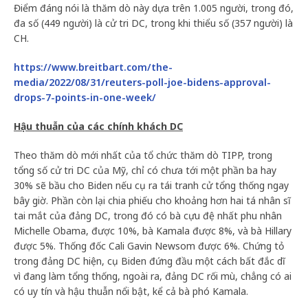
Điểm đáng nói là thăm dò này dựa trên 1.005 người, trong đó,
đa số (449 người) là cử tri DC, trong khi thiểu số (357 người) là
CH.
https://www.breitbart.com/the-
media/2022/08/31/reuters-poll-joe-bidens-approval-
drops-7-points-in-one-week/
Hậu thuẫn của các chính khách DC
Theo thăm dò mới nhất của tổ chức thăm dò TIPP, trong
tổng số cử tri DC của Mỹ, chỉ có chưa tới một phần ba hay
30% sẽ bầu cho Biden nếu cụ ra tái tranh cử tổng thống ngay
bây giờ. Phần còn lại chia phiếu cho khoảng hơn hai tá nhân sĩ
tai mắt của đảng DC, trong đó có bà cựu đệ nhất phu nhân
Michelle Obama, được 10%, bà Kamala được 8%, và bà Hillary
được 5%. Thống đốc Cali Gavin Newsom được 6%. Chứng tỏ
trong đảng DC hiện, cụ Biden đứng đầu một cách bất đắc dĩ
vì đang làm tổng thống, ngoài ra, đảng DC rối mù, chẳng có ai
có uy tín và hậu thuẫn nổi bật, kể cả bà phó Kamala.