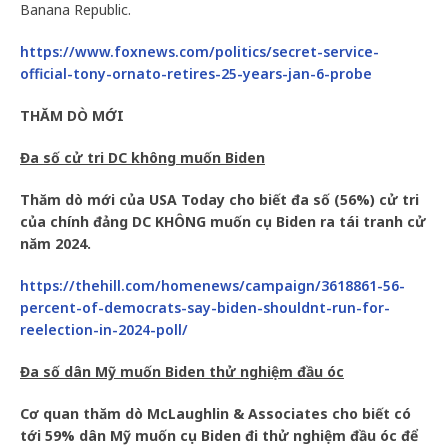
Banana Republic.
https://www.foxnews.com/politics/secret-service-
official-tony-ornato-retires-25-years-jan-6-probe
THĂM DÒ MỚI
Đa số cử tri DC không muốn Biden
Thăm dò mới của USA Today cho biết đa số (56%) cử tri
của chính đảng DC KHÔNG muốn cụ Biden ra tái tranh cử
năm 2024.
https://thehill.com/homenews/campaign/3618861-56-
percent-of-democrats-say-biden-shouldnt-run-for-
reelection-in-2024-poll/
Đa số dân Mỹ muốn Biden thử nghiệm đầu óc
Cơ quan thăm dò McLaughlin & Associates cho biết có
tới 59% dân Mỹ muốn cụ Biden đi thử nghiệm đầu óc để