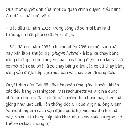
Qua một quyết định của một cơ quan chính quyền, tiểu bang
Cali đã ra luật mới về xe:
– Bắt đầu từ năm 2026, trong tổng số xe mới bán ra thị
trường, ít nhất phải có 35% xe điện;
– Bắt đầu từ năm 2035, chỉ cho phép 25% xe mới sản xuất
hay bán là xe thuộc loại
‘plug-in hybrid’
-là loại xe chạy bằng
xăng nhưng có thể chuyển qua chạy bằng điện-, còn lại tất cả
xe mới bán đều phải là xe chạy bằng điện; các xe cũ chạy bằng
xăng vẫn được tiếp tục mua bán và chạy trên đường Cali.
Quyết định của Cali đã gây nên phản ứng giây chuyền, khiến
các tiểu bang Washington, Massachusetts và Virginia cũng
phải làm theo vì đã có luật bắt những tiểu bang này theo luật
giống như luật Cali. Tân thống đốc CH của Virginia, ông Glenn
Young đang tìm cách vận động quốc hội Virginia thu hồi luật
này. Nhiều tiểu bang cấp tiến khác như New York, Oregon, có
thể sẽ ra luật tương tự.