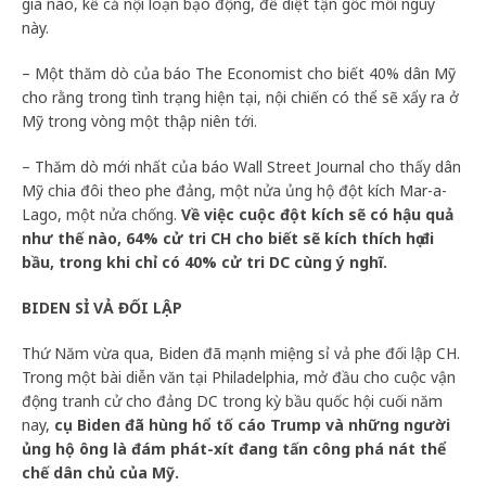
giá nào, kể cả nội loạn bạo động, để diệt tận gốc mối nguy
này.
– Một thăm dò của báo The Economist cho biết 40% dân Mỹ
cho rằng trong tình trạng hiện tại, nội chiến có thể sẽ xẩy ra ở
Mỹ trong vòng một thập niên tới.
– Thăm dò mới nhất của báo Wall Street Journal cho thấy dân
Mỹ chia đôi theo phe đảng, một nửa ủng hộ đột kích Mar-a-
Lago, một nửa chống.
Về việc cuộc đột kích sẽ có hậu quả
như thế nào, 64% cử tri CH cho biết sẽ kích thích họ đi
bầu, trong khi chỉ có 40% cử tri DC cùng ý nghĩ.
BIDEN SỈ VẢ ĐỐI LẬP
Thứ Năm vừa qua, Biden đã mạnh miệng sỉ vả phe đối lập CH.
Trong một bài diễn văn tại Philadelphia, mở đầu cho cuộc vận
động tranh cử cho đảng DC trong kỳ bầu quốc hội cuối năm
nay,
cụ Biden đã hùng hổ tố cáo Trump và những người
ủng hộ ông là đám phát-xít đang tấn công phá nát thể
chế dân chủ của Mỹ.