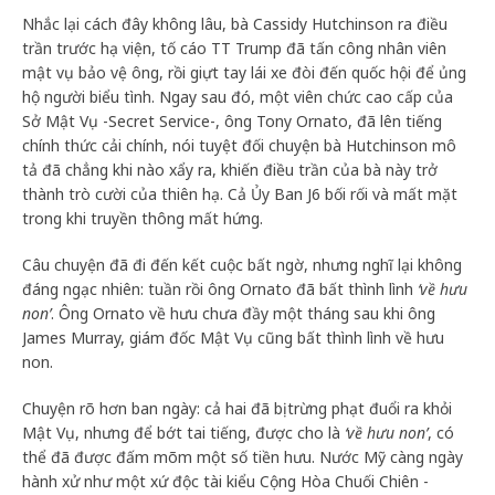
Nhắc lại cách đây không lâu, bà Cassidy Hutchinson ra điều
trần trước hạ viện, tố cáo TT Trump đã tấn công nhân viên
mật vụ bảo vệ ông, rồi giựt tay lái xe đòi đến quốc hội để ủng
hộ người biểu tình. Ngay sau đó, một viên chức cao cấp của
Sở Mật Vụ -Secret Service-, ông Tony Ornato, đã lên tiếng
chính thức cải chính, nói tuyệt đối chuyện bà Hutchinson mô
tả đã chẳng khi nào xẩy ra, khiến điều trần của bà này trở
thành trò cười của thiên hạ. Cả Ủy Ban J6 bối rối và mất mặt
trong khi truyền thông mất hứng.
Câu chuyện đã đi đến kết cuộc bất ngờ, nhưng nghĩ lại không
đáng ngạc nhiên: tuần rồi ông Ornato đã bất thình lình
‘về hưu
non’
. Ông Ornato về hưu chưa đầy một tháng sau khi ông
James Murray, giám đốc Mật Vụ cũng bất thình lình về hưu
non.
Chuyện rõ hơn ban ngày: cả hai đã bị trừng phạt đuổi ra khỏi
Mật Vụ, nhưng để bớt tai tiếng, được cho là
‘về hưu non’
, có
thể đã được đấm mõm một số tiền hưu. Nước Mỹ càng ngày
hành xử như một xứ độc tài kiểu Cộng Hòa Chuối Chiên -