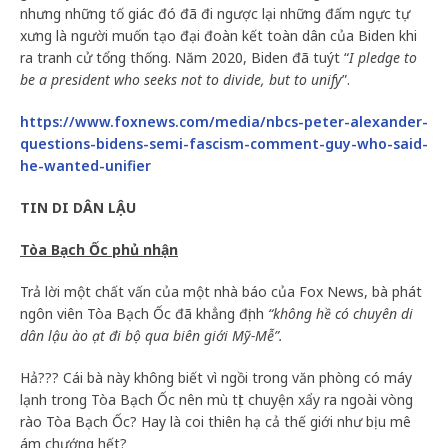
nhưng những tố giác đó đã đi ngược lại những đấm ngực tự
xưng là người muốn tạo đại đoàn kết toàn dân của Biden khi
ra tranh cử tổng thống. Năm 2020, Biden đã tuýt “
I pledge to
be a president who seeks not to divide, but to unify
”.
https://www.foxnews.com/media/nbcs-peter-alexander-
questions-bidens-semi-fascism-comment-guy-who-said-
he-wanted-unifier
TIN DI DÂN LẬU
Tòa Bạch Ốc phủ nhận
Trả lời một chất vấn của một nhà báo của Fox News, bà phát
ngôn viên Tòa Bạch Ốc đã khẳng định
“không hề có chuyên di
dân lậu ào ạt đi bộ qua biên giới Mỹ-Mễ”.
Hả??? Cái bà này không biết vì ngồi trong văn phòng có máy
lạnh trong Tòa Bạch Ốc nên mù tịt chuyện xẩy ra ngoài vòng
rào Tòa Bạch Ốc? Hay là coi thiên hạ cả thế giới như bị u mê
ám chướng hết?