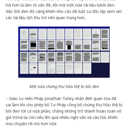
hỏi hơn là làm rõ vấn đề, khi mà một nửa tài liệu bị bôi đen.
Việc bôi đen đó càng khiến nhu cầu để luật sư độc lập xem xét
các tài liệu tịch thu trở nên quan trọng hơn.
Một nửa chứng thư hữu thệ bị bôi đen
– Giáo sư Hiến Pháp Jonathan Turley nhận định quan tòa đã
sai lầm khi cho phép bộ Tư Pháp công bố chứng thư hữu thệ bị
bôi đen tới cả nửa phần, chẳng những trở thành hoàn toàn vô
giá trị mà lại còn nêu lên quá nhiều nghi vấn và câu hỏi, khiến
mọi chuyện rối mù hơn nữa.