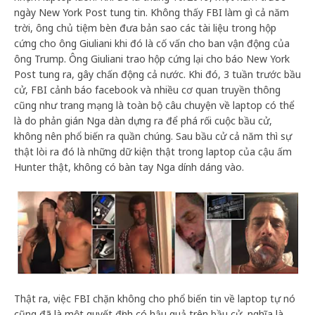
ngày New York Post tung tin. Không thấy FBI làm gì cả năm
trời, ông chủ tiệm bèn đưa bản sao các tài liệu trong hộp
cứng cho ông Giuliani khi đó là cố vấn cho ban vận động của
ông Trump. Ông Giuliani trao hộp cứng lại cho báo New York
Post tung ra, gây chấn động cả nước. Khi đó, 3 tuần trước bầu
cử, FBI cảnh báo facebook và nhiều cơ quan truyền thông
cũng như trang mạng là toàn bộ câu chuyện về laptop có thể
là do phản gián Nga dàn dựng ra để phá rối cuộc bầu cử,
không nên phổ biến ra quần chúng. Sau bầu cử cả năm thì sự
thật lòi ra đó là những dữ kiện thật trong laptop của cậu ấm
Hunter thật, không có bàn tay Nga dính dáng vào.
Thật ra, việc FBI chặn không cho phổ biến tin về laptop tự nó
cũng đã là một quyết định có hậu quả trên bầu cử, nghĩa là