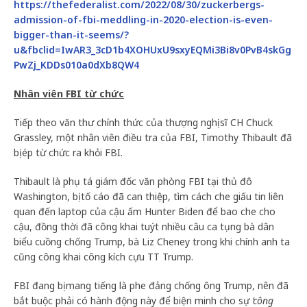
https://thefederalist.com/2022/08/30/zuckerbergs-
admission-of-fbi-meddling-in-2020-election-is-even-
bigger-than-it-seems/?
u&fbclid=IwAR3_3cD1b4XOHUxU9sxyEQMi3Bi8v0PvB4skGg
PwZj_KDDs010a0dXb8QW4
Nhân viên FBI từ chức
Tiếp theo văn thư chính thức của thượng nghị sĩ CH Chuck
Grassley, một nhân viên điều tra của FBI, Timothy Thibault đã
bị ép từ chức ra khỏi FBI.
Thibault là phụ tá giám đốc văn phòng FBI tại thủ đô
Washington, bị tố cáo đã can thiệp, tìm cách che giấu tin liên
quan đến laptop của cậu ấm Hunter Biden để bao che cho
cậu, đồng thời đã công khai tuýt nhiều câu ca tụng bà dân
biểu cuồng chống Trump, bà Liz Cheney trong khi chính anh ta
cũng công khai công kích cựu TT Trump.
FBI đang bị mang tiếng là phe đảng chống ông Trump, nên đã
bắt buộc phải có hành động này để biện minh cho sự
‘công