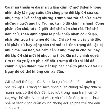
Cái mâu thuẫn vĩ đại mà cụ lẩm cẩm lờ mờ Biden không
nhìn thấy là ngay cuộc tấn công phe đối lập CH của cụ,
nhục mạ, sỉ vả chẳng những Trump mà tất cả nửa nước,
những người ủng hộ Trump, tự nó đã chính là hành động
phản dân chủ, tức là giết thể chế dân chủ rồi. Thể chế
dân chủ, theo định nghĩa là phải chấp nhận có đối lập,
phải tôn trọng tiếng nói đối lập. Chỉ có trong các chế độc
tài phát-xít hay cộng sản thì mới có tình trạng đối lập bị
nhục mạ, bôi bác, và cấm cản.
Cũng may là cho tới nay,
đối lập CH chỉ mới bị nhục mạ thôi. Khi nào chính quyền
tìm ra được lý cớ phịa để bắt Trump đi tù thì khi đó
chính quyền Biden mới bắt kịp các chế độ phát-xít và CS.
Ngày đó có thể không còn xa đâu.
Cái giả dối thô bạo của Biden là cụ cũng lớn tiếng cảnh giác
phe đối lập CH đang cố sách động quần chúng để gây chia rẽ
mạnh hơn, có thể đưa đến bạo lực trong mùa tranh cử tới.
Ủa, vậy chứ việc Biden sỉ vả CH và cá nhân ông Trump chưa
phải là sách động quần chúng chống đối lập phá thể chế dân
chủ sao?