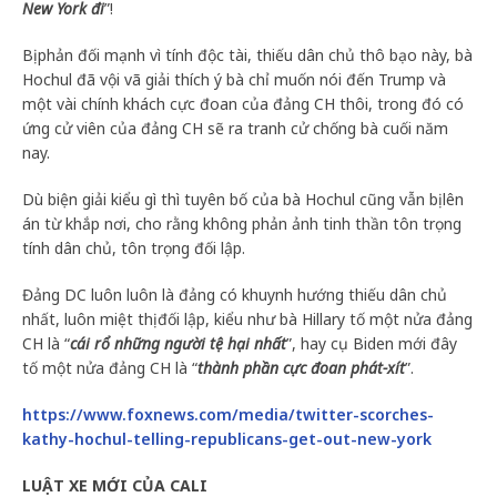
New York đi
”!
Bị phản đối mạnh vì tính độc tài, thiếu dân chủ thô bạo này, bà
Hochul đã vội vã giải thích ý bà chỉ muốn nói đến Trump và
một vài chính khách cực đoan của đảng CH thôi, trong đó có
ứng cử viên của đảng CH sẽ ra tranh cử chống bà cuối năm
nay.
Dù biện giải kiểu gì thì tuyên bố của bà Hochul cũng vẫn bị lên
án từ khắp nơi, cho rằng không phản ảnh tinh thần tôn trọng
tính dân chủ, tôn trọng đối lập.
Đảng DC luôn luôn là đảng có khuynh hướng thiếu dân chủ
nhất, luôn miệt thị đối lập, kiểu như bà Hillary tố một nửa đảng
CH là “
cái rổ những người tệ hại nhất
”, hay cụ Biden mới đây
tố một nửa đảng CH là “
thành phần cực đoan phát-xít
”.
https://www.foxnews.com/media/twitter-scorches-
kathy-hochul-telling-republicans-get-out-new-york
LUẬT XE MỚI CỦA CALI