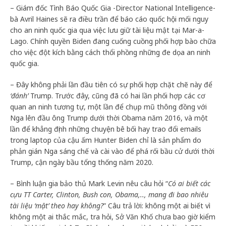
– Giám đốc Tình Báo Quốc Gia -Director National Intelligence-
bà Avril Haines sẽ ra điều trần để báo cáo quốc hội mối nguy
cho an ninh quốc gia qua việc lưu giữ tài liệu mật tại Mar-a-
Lago. Chính quyền Biden đang cuống cuồng phối hợp bào chữa
cho việc đột kích bằng cách thổi phồng những đe dọa an ninh
quốc gia.
– Đây không phải lần đầu tiên có sự phối hợp chặt chẽ này để
‘đánh’
Trump. Trước đây, cũng đã có hai lần phối hợp các cơ
quan an ninh tương tự, một lần để chụp mũ thông đồng với
Nga lên đầu ông Trump dưới thời Obama năm 2016, và một
lần để khẳng định những chuyện bê bối hay trao đổi emails
trong laptop của cậu ấm Hunter Biden chỉ là sản phẩm do
phản gián Nga sáng chế và cài vào để phá rối bầu cử dưới thời
Trump, cận ngày bầu tổng thống năm 2020.
– Bình luận gia bảo thủ Mark Levin nêu câu hỏi “
Có ai biết các
cựu TT Carter, Clinton, Bush con, Obama,.., mang đi bao nhiêu
tài liệu ‘mật’ theo hay không?
” Câu trả lời: không một ai biết vì
không một ai thắc mắc, tra hỏi, Sở Văn Khố chưa bao giờ kiểm