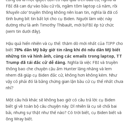
FBI đã can dự vào bầu cử rồi, ngâm tôm laptop cả năm, rồi
‘khuyến cáo’
truyền thông không nên loan tin, nghĩa là đã cố
tình bưng bít tin bất lợi cho cụ Biden. Người làm việc này
dường như là anh Timothy Thibault, mới bị FBI ép từ chức
(xem tin dưới đây).
Hậu quả hiển nhiên và cụ thể: thăm dò mới nhất của TIPP cho
biết
78% dân Mỹ bây giờ tin rằng khi đó nếu dân Mỹ biết
những tin và hình ảnh, cùng các emails trong laptop, TT
Trump đã tái đắc cử dễ dàng.
Nghĩa là việc FBI và truyền
thông bao che chuyện cậu ấm Hunter lăng nhăng và lem
nhem đã giúp cụ Biden đắc cử, không hơn không kém. Như
vậy có phải đó là bằng chứng gian lận bầu cử cụ thể nhất chưa
nhỉ?
Một câu hỏi khác sẽ không bao giờ có câu trả lời: cụ Biden
biết gì về toàn bộ câu chuyện này. Dĩ nhiên là cụ sẽ chối bai
bải, nhưng sự thật như thế nào? Có trời biết, cụ Biden biết và
ông Wray biết.