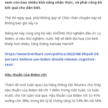
xem còn bao nhiêu khả năng nhận thức, và phải công bố
kết quả cho dân biết.
Thế thì nguy quá, phải không quý vị? Chắc chắn chuyện này sẽ
không bao giờ xẩy ra.
Riêng kẻ này cũng ủng hộ việc KHÔNG thử nghiệm đầu óc cụ
Biden, vì nếu thử nghiệm, nước Mỹ sẽ lãnh đại họa còn kinh
khiếp hơn nhiều: tổng thống Kamala Harris!!!
https://www.breitbart.com/politics/2022/08/29/poll-59-
percent-believe-joe-biden-should-release-cognitive-
test/
Hậu thuẫn của Biden rớt
Thăm dò mới tuần qua của hãng thông tấn Reuters cho thấy
hậu thuẫn của Biden đã rớt 7 điểm trong một tuần, từ tuần
trước cho tới tuần vừa qua. Hậu thuẫn của Biden rớt từ 41%
xuống còn 38%; trong khi tỷ lệ chống tăng từ 54% lên tới 58%.