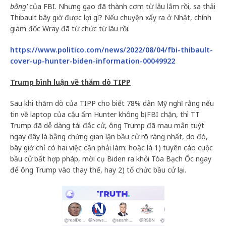
bằng’
của FBI. Nhưng gạo đã thành cơm từ lâu lắm rồi, sa thải
Thibault bây giờ được lợi gì? Nếu chuyện xẩy ra ở Nhật, chính
giám đốc Wray đã từ chức từ lâu rồi.
https://www.politico.com/news/2022/08/04/fbi-thibault-
cover-up-hunter-biden-information-00049922
Trump bình luận về thăm dò TIPP
Sau khi thăm dò của TIPP cho biết 78% dân Mỹ nghĩ rằng nếu
tin về laptop của cậu ấm Hunter không bị FBI chặn, thì TT
Trump đã dễ dàng tái đắc cử, ông Trump đã mau mắn tuýt
ngay đây là bằng chứng gian lận bầu cử rõ ràng nhất, do đó,
bây giờ chỉ có hai việc cần phải làm: hoặc là 1) tuyên cáo cuộc
bầu cử bất hợp pháp, mời cụ Biden ra khỏi Tòa Bạch Ốc ngay
để ông Trump vào thay thế, hay 2) tổ chức bầu cử lại.