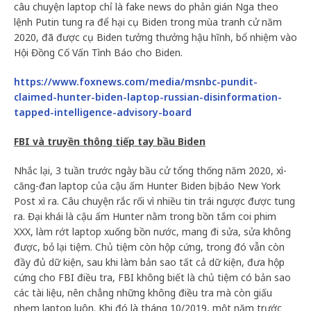
câu chuyện laptop chỉ là fake news do phản gián Nga theo
lệnh Putin tung ra để hại cụ Biden trong mùa tranh cử năm
2020, đã được cụ Biden tưởng thưởng hậu hĩnh, bổ nhiệm vào
Hội Đồng Cố Vấn Tình Báo cho Biden.
https://www.foxnews.com/media/msnbc-pundit-
claimed-hunter-biden-laptop-russian-disinformation-
tapped-intelligence-advisory-board
FBI và truyền thông tiếp tay bầu Biden
Nhắc lại, 3 tuần trước ngày bầu cử tổng thống năm 2020, xì-
căng-đan laptop của cậu ấm Hunter Biden bị báo New York
Post xì ra. Câu chuyện rắc rối vì nhiều tin trái ngược được tung
ra. Đại khái là cậu ấm Hunter nằm trong bồn tắm coi phim
XXX, làm rớt laptop xuống bồn nước, mang đi sửa, sửa không
được, bỏ lại tiệm. Chủ tiệm còn hộp cứng, trong đó vẫn còn
đầy đủ dữ kiện, sau khi làm bản sao tất cả dữ kiện, đưa hộp
cứng cho FBI điều tra, FBI không biết là chủ tiệm có bản sao
các tài liệu, nên chẳng những không điều tra mà còn giấu
nhẹm laptop luôn. Khi đó là tháng 10/2019, một năm trước