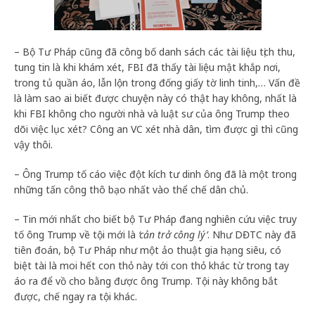
– Bộ Tư Pháp cũng đã công bố danh sách các tài liệu tịch thu,
tung tin là khi khám xét, FBI đã thấy tài liệu mật khắp nơi,
trong tủ quần áo, lẫn lộn trong đống giấy tờ linh tinh,… Vấn đề
là làm sao ai biết được chuyện này có thật hay không, nhất là
khi FBI không cho người nhà và luật sư của ông Trump theo
dõi việc lục xét? Công an VC xét nhà dân, tìm được gì thì cũng
vậy thôi.
– Ông Trump tố cáo việc đột kích tư dinh ông đã là một trong
những tấn công thô bạo nhất vào thể chế dân chủ.
– Tin mới nhất cho biết bộ Tư Pháp đang nghiên cứu việc truy
tố ông Trump về tội mới là
‘cản trở công lý’
. Như DĐTC này đã
tiên đoán, bộ Tư Pháp như một ảo thuật gia hạng siêu, có
biệt tài là moi hết con thỏ này tới con thỏ khác từ trong tay
áo ra để vồ cho bằng được ông Trump. Tội này không bắt
được, chế ngay ra tội khác.