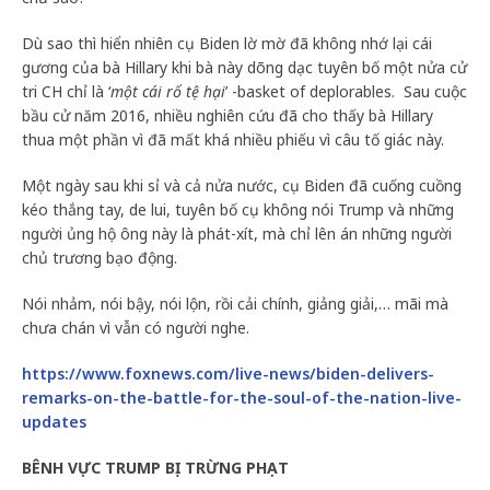
Dù sao thì hiển nhiên cụ Biden lờ mờ đã không nhớ lại cái
gương của bà Hillary khi bà này dõng dạc tuyên bố một nửa cử
tri CH chỉ là ‘
một cái rổ tệ hại
’ -basket of deplorables. Sau cuộc
bầu cử năm 2016, nhiều nghiên cứu đã cho thấy bà Hillary
thua một phần vì đã mất khá nhiều phiếu vì câu tố giác này.
Một ngày sau khi sỉ và cả nửa nước, cụ Biden đã cuống cuồng
kéo thắng tay, de lui, tuyên bố cụ không nói Trump và những
người ủng hộ ông này là phát-xít, mà chỉ lên án những người
chủ trương bạo động.
Nói nhảm, nói bậy, nói lộn, rồi cải chính, giảng giải,… mãi mà
chưa chán vì vẫn có người nghe.
https://www.foxnews.com/live-news/biden-delivers-
remarks-on-the-battle-for-the-soul-of-the-nation-live-
updates
BÊNH VỰC TRUMP BỊ TRỪNG PHẠT