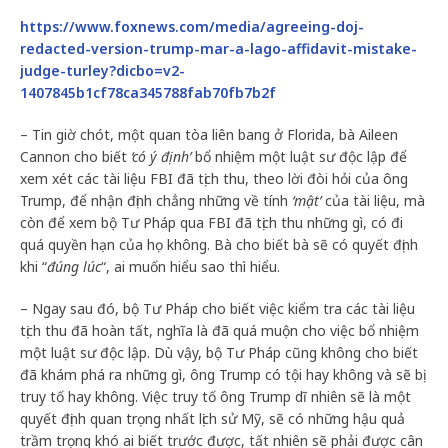
https://www.foxnews.com/media/agreeing-doj-
redacted-version-trump-mar-a-lago-affidavit-mistake-
judge-turley?dicbo=v2-
1407845b1cf78ca345788fab70fb7b2f
– Tin giờ chót, một quan tòa liên bang ở Florida, bà Aileen
Cannon cho biết
‘có ý định’
bổ nhiệm một luật sư độc lập để
xem xét các tài liệu FBI đã tịch thu, theo lời đòi hỏi của ông
Trump, để nhận định chẳng những về tính
‘mật’
của tài liệu, mà
còn để xem bộ Tư Pháp qua FBI đã tịch thu những gì, có đi
quá quyền hạn của họ không. Bà cho biết bà sẽ có quyết định
khi “
đúng lúc
“, ai muốn hiểu sao thì hiểu.
– Ngay sau đó, bộ Tư Pháp cho biết việc kiểm tra các tài liệu
tịch thu đã hoàn tất, nghĩa là đã quá muộn cho việc bổ nhiệm
một luật sư độc lập. Dù vậy, bộ Tư Pháp cũng không cho biết
đã khám phá ra những gì, ông Trump có tội hay không và sẽ bị
truy tố hay không. Việc truy tố ông Trump dĩ nhiên sẽ là một
quyết định quan trọng nhất lịch sử Mỹ, sẽ có những hậu quả
trầm trọng khó ai biết trước được, tất nhiên sẽ phải được cân