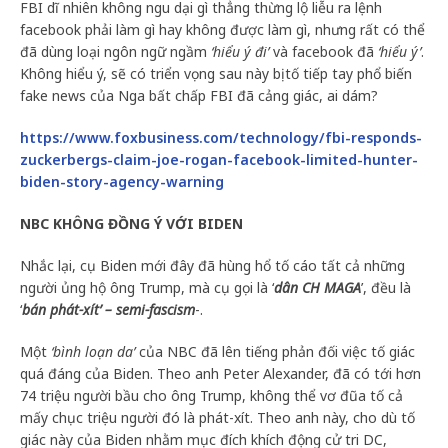
FBI dĩ nhiên không ngu dại gì thẳng thừng lộ liễu ra lệnh
facebook phải làm gì hay không được làm gì, nhưng rất có thể
đã dùng loại ngôn ngữ ngầm
‘hiểu ý đi’
và facebook đã
‘hiểu ý’
.
Không hiểu ý, sẽ có triển vọng sau này bị tố tiếp tay phổ biến
fake news của Nga bất chấp FBI đã cảng giác, ai dám?
https://www.foxbusiness.com/technology/fbi-responds-
zuckerbergs-claim-joe-rogan-facebook-limited-hunter-
biden-story-agency-warning
NBC KHÔNG ĐỒNG Ý VỚI BIDEN
Nhắc lại, cụ Biden mới đây đã hùng hổ tố cáo tất cả những
người ủng hộ ông Trump, mà cụ gọi là ‘
dân CH MAGA
’, đều là
‘
bán phát-xít’ – semi-fascism
-.
Một
‘bình loạn da’
của NBC đã lên tiếng phản đối việc tố giác
quá đáng của Biden. Theo anh Peter Alexander, đã có tới hơn
74 triệu người bầu cho ông Trump, không thể vơ đũa tố cả
mấy chục triệu người đó là phát-xít. Theo anh này, cho dù tố
giác này của Biden nhằm mục đích khích động cử tri DC,