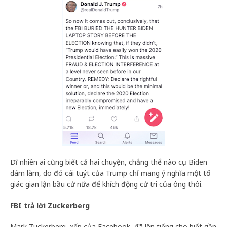
Dĩ nhiên ai cũng biết cả hai chuyện, chẳng thể nào cụ Biden
dám làm, do đó cái tuýt của Trump chỉ mang ý nghĩa một tố
giác gian lận bầu cử nữa để khích động cử tri của ông thôi.
FBI trả lời Zuckerberg
Mark Zuckerberg, xếp của Facebook, đã lên tiếng cho biết gần