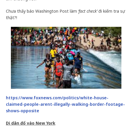
Chưa thấy báo Washington Post làm
‘fact check’
đi kiểm tra sự
thật?!
https://www.foxnews.com/politics/white-house-
claimed-people-arent-illegally-walking-border-footage-
shows-opposite
Di dân đổ vào New York