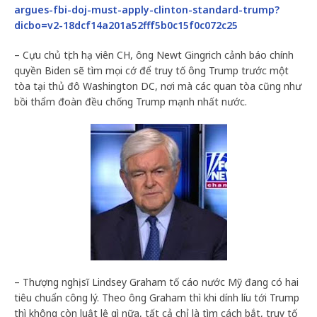
argues-fbi-doj-must-apply-clinton-standard-trump?
dicbo=v2-18dcf14a201a52fff5b0c15f0c072c25
– Cựu chủ tịch hạ viên CH, ông Newt Gingrich cảnh báo chính
quyền Biden sẽ tìm mọi cớ để truy tố ông Trump trước một
tòa tại thủ đô Washington DC, nơi mà các quan tòa cũng như
bồi thẩm đoàn đều chống Trump mạnh nhất nước.
– Thượng nghị sĩ Lindsey Graham tố cáo nước Mỹ đang có hai
tiêu chuẩn công lý. Theo ông Graham thì khi dính líu tới Trump
thì không còn luật lệ gì nữa, tất cả chỉ là tìm cách bắt, truy tố