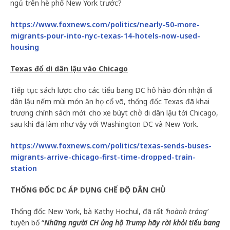
ngủ trên hè phố New York trước?
https://www.foxnews.com/politics/nearly-50-more-
migrants-pour-into-nyc-texas-14-hotels-now-used-
housing
Texas đổ di dân lậu vào Chicago
Tiếp tục sách lược cho các tiểu bang DC hô hào đón nhận di
dân lậu nếm mùi món ăn họ cổ võ, thống đốc Texas đã khai
trương chính sách mới: cho xe búyt chở di dân lậu tới Chicago,
sau khi đã làm như vậy với Washington DC và New York.
https://www.foxnews.com/politics/texas-sends-buses-
migrants-arrive-chicago-first-time-dropped-train-
station
THỐNG ĐỐC DC ÁP DỤNG CHẾ ĐỘ DÂN CHỦ
Thống đốc New York, bà Kathy Hochul, đã rất
‘hoành tráng’
tuyên bố “
Những người CH ủng hộ Trump hãy rời khỏi tiểu bang