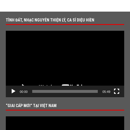
TÌNH ĐẤT, NHẠC NGUYỄN THIỆN LÝ, CA SĨ DIỆU HIỀN
Video
Player
00:00
05:49
“GIAI CẤP MỚI” TẠI VIỆT NAM
Video
Player