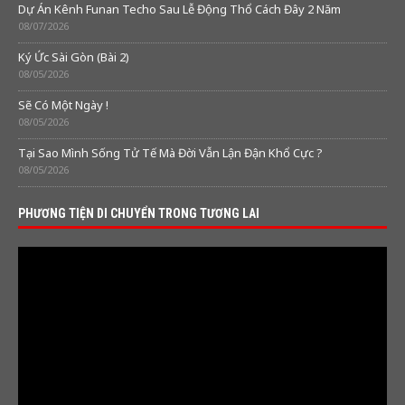
Dự Án Kênh Funan Techo Sau Lễ Động Thổ Cách Đây 2 Năm
08/07/2026
Ký Ức Sài Gòn (Bài 2)
08/05/2026
Sẽ Có Một Ngày !
08/05/2026
Tại Sao Mình Sống Tử Tế Mà Đời Vẫn Lận Đận Khổ Cực ?
08/05/2026
PHƯƠNG TIỆN DI CHUYỂN TRONG TƯƠNG LAI
Video
Player