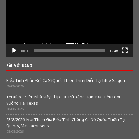
00:00
12:48
BÀI MỚI ĐĂNG
Biểu Tình Phản Đối Ca Sĩ Quốc Thiên Trình Diễn Tại Little Saigon
08/08/2026
Terafab – Siêu Nhà Máy Chip Dự Trù Rộng Hơn 100 Triệu Foot
Vuông Tại Texas
08/08/2026
23/8/2026: Mời Tham Gia Biểu Tình Chống Ca Nô Quốc Thiên Tại
Quincy, Massachusetts
08/08/2026