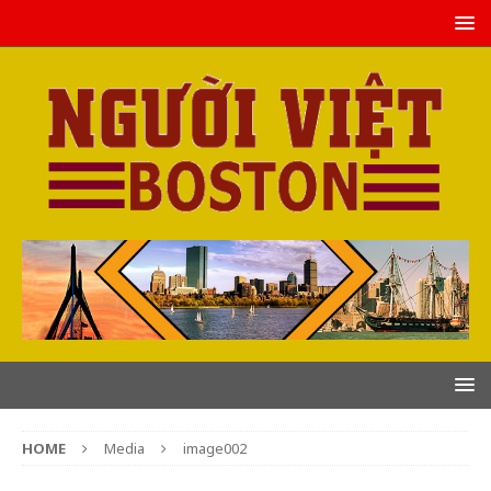
HOME
Media
image002