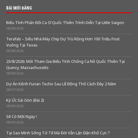
BÀI MỚI ĐĂNG
Biểu Tình Phản Đối Ca Sĩ Quốc Thiên Trình Diễn Tại Little Saigon
08/08/2026
Terafab – Siêu Nhà Máy Chip Dự Trù Rộng Hơn 100 Triệu Foot
Vuông Tại Texas
08/08/2026
23/8/2026: Mời Tham Gia Biểu Tình Chống Ca Nô Quốc Thiên Tại
Quincy, Massachusetts
08/08/2026
Dự Án Kênh Funan Techo Sau Lễ Động Thổ Cách Đây 2 Năm
08/07/2026
Ký Ức Sài Gòn (Bài 2)
08/05/2026
Sẽ Có Một Ngày !
08/05/2026
Tại Sao Mình Sống Tử Tế Mà Đời Vẫn Lận Đận Khổ Cực ?