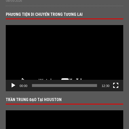
08/05/2026
PHƯƠNG TIỆN DI CHUYỂN TRONG TƯƠNG LAI
Video
Player
00:00
12:30
TRẦN TRUNG ĐẠO TẠI HOUSTON
Video
Player