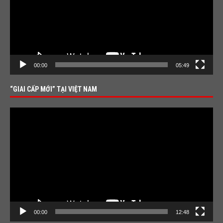
00:00
05:49
“GIAI CẤP MỚI” TẠI VIỆT NAM
Video
Player
00:00
12:48