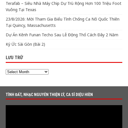
Terafab – Siêu Nhà Máy Chip Dự Trù Rộng Hơn 100 Triệu Foot
Vuông Tại Texas
23/8/2026: Mời Tham Gia Biểu Tình Chống Ca Nô Quốc Thiên
Tại Quincy, Massachusetts
Dự Án Kênh Funan Techo Sau Lễ Động Thổ Cách Đây 2 Năm
Ký Ức Sài Gòn (Bài 2)
LƯU TRỮ
TÌNH ĐẤT, NHẠC NGUYỄN THIỆN LÝ, CA SĨ DIỆU HIỀN
Video
Player