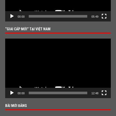
00:00
05:49
“GIAI CẤP MỚI” TẠI VIỆT NAM
Video
Player
00:00
12:48
BÀI MỚI ĐĂNG