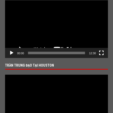
Video
Player
00:00
12:30
TRẦN TRUNG ĐẠO TẠI HOUSTON
Video
Player