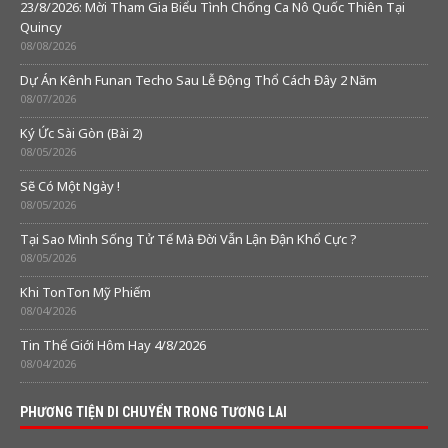
23/8/2026: Mời Tham Gia Biểu Tình Chống Ca Nô Quốc Thiên Tại
Quincy
08/08/2026
Dự Án Kênh Funan Techo Sau Lễ Động Thổ Cách Đây 2 Năm
08/07/2026
Ký Ức Sài Gòn (Bài 2)
08/05/2026
Sẽ Có Một Ngày !
08/05/2026
Tại Sao Mình Sống Tử Tế Mà Đời Vẫn Lận Đận Khổ Cực ?
08/05/2026
Khi TonTon Mỹ Phiếm
08/04/2026
Tin Thế Giới Hôm Hay 4/8/2026
08/04/2026
PHƯƠNG TIỆN DI CHUYỂN TRONG TƯƠNG LAI