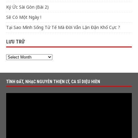
Ký Ức Sài Gòn (Bài 2)
Sẽ Có Một Ngày !
Tại Sao Mình Sống Tử Tế Mà Đời Vẫn Lận Đận Khổ Cực ?
LƯU TRỮ
TÌNH ĐẤT, NHẠC NGUYỄN THIỆN LÝ, CA SĨ DIỆU HIỀN
Video
Player