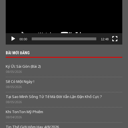
00:00
12:48
BÀI MỚI ĐĂNG
Ký Ức Sài Gòn (Bài 2)
08/05/2026
Sẽ Có Một Ngày !
08/05/2026
Tại Sao Mình Sống Tử Tế Mà Đời Vẫn Lận Đận Khổ Cực ?
08/05/2026
Khi TonTon Mỹ Phiếm
08/04/2026
Tin Thế Giới Hôm Hay 4/8/2026