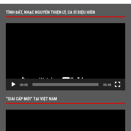
TÌNH ĐẤT, NHẠC NGUYỄN THIỆN LÝ, CA SĨ DIỆU HIỀN
Video
Player
00:00
05:49
“GIAI CẤP MỚI” TẠI VIỆT NAM
Video
Player