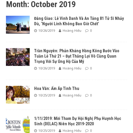
Month: October 2019
Đằng Giao: Lễ Vinh Danh Và An Táng 81 Tử Sĩ Nhảy
Dù, ‘Người Lính Không Bao Giờ Chết’
10/26/2019
Hoàng Hiếu
0
Trần Nguyên: Phản Kháng Hồng Kông Bước Vào
Tuần Lễ Thứ 21 – Đạt Thắng Lợi Vô Cùng Quan
Trọng Với Sự Ủng Hộ Của Mỹ
10/26/2019
Hoàng Hiếu
0
Hoa Văn: Ấm Áp Tình Thu
10/25/2019
Hoàng Hiếu
0
1/11/2019: Mời Tham Dự Hội Nghị Phụ Huynh Học
Sinh (DELAC) Niên Học 2019-2020
10/25/2019
Hoàng Hiếu
0