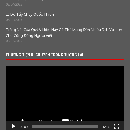
08/04/2026
Lý Do Tẩy Chay Quốc Thiên
08/04/2026
Tiếng Nói Của Quý Vị Hôm Nay Có Thể Mang Đến Nhiều Dịch Vụ Hơn
Cho Cộng Đồng Người Việt
08/04/2026
PHƯƠNG TIỆN DI CHUYỂN TRONG TƯƠNG LAI
Video
Player
00:00
12:30