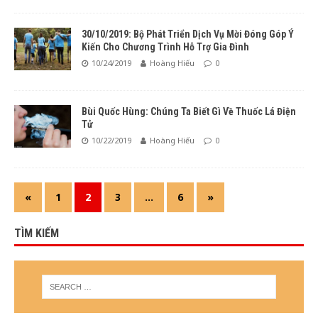
30/10/2019: Bộ Phát Triển Dịch Vụ Mời Đóng Góp Ý
Kiến Cho Chương Trình Hỗ Trợ Gia Đình
10/24/2019
Hoàng Hiếu
0
Bùi Quốc Hùng: Chúng Ta Biết Gì Về Thuốc Lá Điện
Tử
10/22/2019
Hoàng Hiếu
0
«
1
2
3
…
6
»
TÌM KIẾM