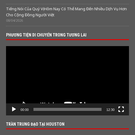
Tiếng Nói Của Quý Vị Hôm Nay Có Thể Mang Đến Nhiều Dịch Vụ Hơn
Cho Cộng Đồng Người Việt
08/04/2026
PHƯƠNG TIỆN DI CHUYỂN TRONG TƯƠNG LAI
Video
Player
00:00
12:30
TRẦN TRUNG ĐẠO TẠI HOUSTON