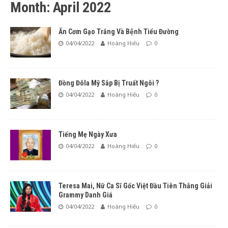
Month: April 2022
Ăn Cơm Gạo Trắng Và Bệnh Tiểu Đường
04/04/2022
Hoàng Hiếu
0
Đồng Đôla Mỹ Sắp Bị Truất Ngôi ?
04/04/2022
Hoàng Hiếu
0
Tiếng Mẹ Ngày Xưa
04/04/2022
Hoàng Hiếu
0
Teresa Mai, Nữ Ca Sĩ Gốc Việt Đầu Tiên Thắng Giải
Grammy Danh Giá
04/04/2022
Hoàng Hiếu
0