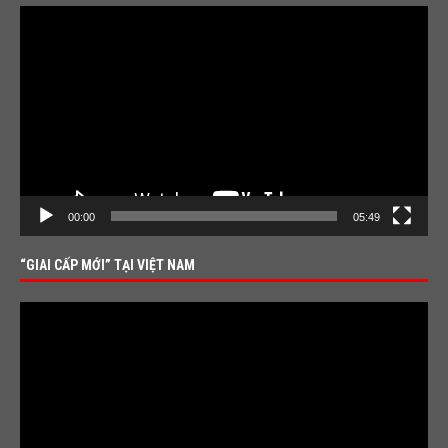
Video
Player
00:00
05:49
“GIAI CẤP MỚI” TẠI VIỆT NAM
Video
Player