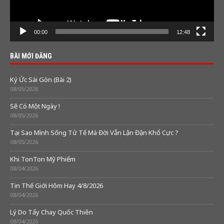
00:00
12:48
BÀI MỚI ĐĂNG
Ký Ức Sài Gòn (Bài 2)
08/05/2026
Sẽ Có Một Ngày !
08/05/2026
Tại Sao Mình Sống Tử Tế Mà Đời Vẫn Lận Đận Khổ Cực ?
08/05/2026
Khi TonTon Mỹ Phiếm
08/04/2026
Tin Thế Giới Hôm Hay 4/8/2026
08/04/2026
Lý Do Tẩy Chay Quốc Thiên
08/04/2026